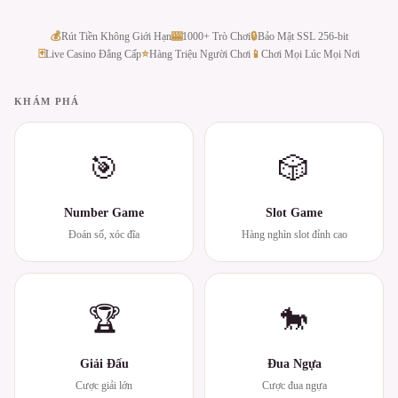
💰
Rút Tiền Không Giới Hạn
🎰
1000+ Trò Chơi
🔒
Bảo Mật SSL 256-bit
🃏
Live Casino Đẳng Cấp
⭐
Hàng Triệu Người Chơi
📱
Chơi Mọi Lúc Mọi Nơi
KHÁM PHÁ
🎯
🎲
Number Game
Slot Game
Đoán số, xóc đĩa
Hàng nghìn slot đỉnh cao
🏆
🐎
Giải Đấu
Đua Ngựa
Cược giải lớn
Cược đua ngựa