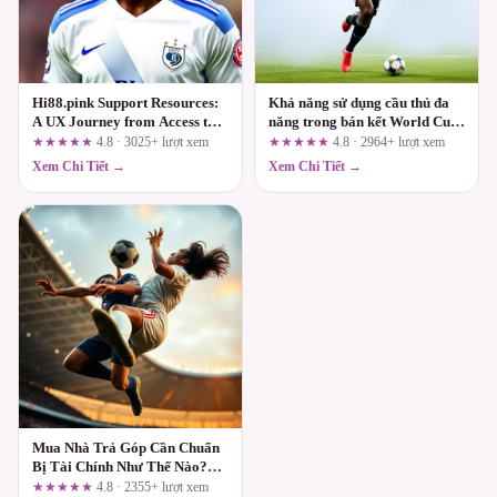
Hi88.pink Support Resources:
Khả năng sử dụng cầu thủ đa
A UX Journey from Access to
năng trong bán kết World Cup
Assistance
2026 qua gamebai.work
★★★★★
4.8 · 3025+ lượt xem
★★★★★
4.8 · 2964+ lượt xem
Xem Chi Tiết →
Xem Chi Tiết →
Mua Nhà Trả Góp Cần Chuẩn
Bị Tài Chính Như Thế Nào?
Cẩm Nang Từ A-Z Cho Người
★★★★★
4.8 · 2355+ lượt xem