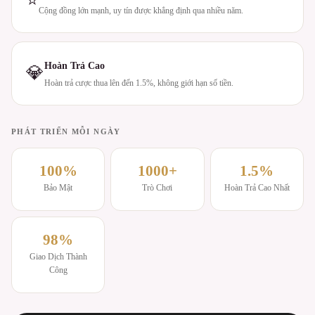
⭐
Cộng đồng lớn mạnh, uy tín được khẳng định qua nhiều năm.
Hoàn Trả Cao
💎
Hoàn trả cược thua lên đến 1.5%, không giới hạn số tiền.
PHÁT TRIỂN MỖI NGÀY
100%
1000+
1.5%
Bảo Mật
Trò Chơi
Hoàn Trả Cao Nhất
98%
Giao Dịch Thành
Công