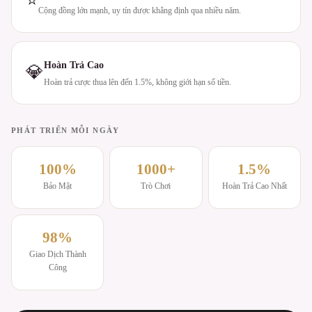
⭐
Cộng đồng lớn mạnh, uy tín được khẳng định qua nhiều năm.
Hoàn Trả Cao
💎
Hoàn trả cược thua lên đến 1.5%, không giới hạn số tiền.
PHÁT TRIỂN MỖI NGÀY
100%
1000+
1.5%
Bảo Mật
Trò Chơi
Hoàn Trả Cao Nhất
98%
Giao Dịch Thành
Công