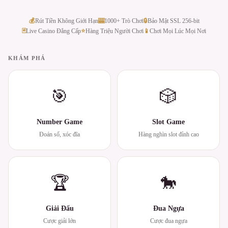
💰
Rút Tiền Không Giới Hạn
🎰
1000+ Trò Chơi
🔒
Bảo Mật SSL 256-bit
🃏
Live Casino Đẳng Cấp
⭐
Hàng Triệu Người Chơi
📱
Chơi Mọi Lúc Mọi Nơi
KHÁM PHÁ
🎯
🎲
Number Game
Slot Game
Đoán số, xóc đĩa
Hàng nghìn slot đỉnh cao
🏆
🐎
Giải Đấu
Đua Ngựa
Cược giải lớn
Cược đua ngựa