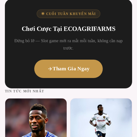
🌟 CUỐI TUẦN KHUYẾN MÃI
Chơi Cược Tại ECOAGRIFARMS
Đừng bỏ lỡ — Slot game mới ra mắt mỗi tuần, không cần nạp
trước.
Tham Gia Ngay
TIN TỨC MỚI NHẤT