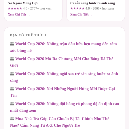
Nổ Ngoài Mong Đợi
trẻ sẵn sàng bước ra ánh sáng
★★★★★
4.8 · 2757+ lượt xem
★★★★★
4.8 · 2866+ lượt xem
Xem Chi Tiết →
Xem Chi Tiết →
BẠN CÓ THỂ THÍCH
🎰
World Cup 2026: Những trận đấu hứa hẹn mang đến cảm
xúc bùng nổ
🎰
World Cup 2026 Mở Ra Chương Mới Cho Bóng Đá Thế
Giới
🎰
World Cup 2026: Những ngôi sao trẻ sẵn sàng bước ra ánh
sáng
🎰
World Cup 2026: Nơi Những Người Hùng Mới Được Gọi
Tên
🎰
World Cup 2026: Những đội bóng có phong độ ổn định cao
nhất đáng xem
🎰
Mua Nhà Trả Góp Cần Chuẩn Bị Tài Chính Như Thế
Nào? Cẩm Nang Từ A-Z Cho Người Trẻ