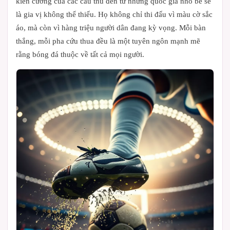
kiên cường của các cầu thủ đến từ những quốc gia nhỏ bé sẽ
là gia vị không thể thiếu. Họ không chỉ thi đấu vì màu cờ sắc
áo, mà còn vì hàng triệu người dân đang kỳ vọng. Mỗi bàn
thắng, mỗi pha cứu thua đều là một tuyên ngôn mạnh mẽ
rằng bóng đá thuộc về tất cả mọi người.