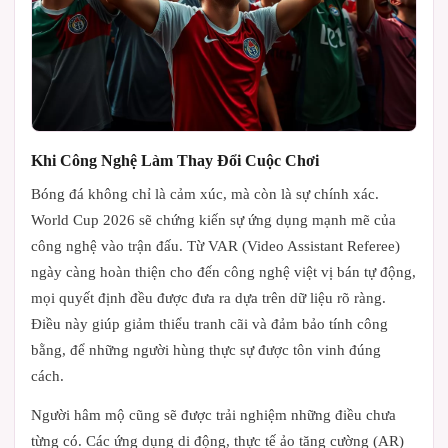
Khi Công Nghệ Làm Thay Đổi Cuộc Chơi
Bóng đá không chỉ là cảm xúc, mà còn là sự chính xác.
World Cup 2026 sẽ chứng kiến sự ứng dụng mạnh mẽ của
công nghệ vào trận đấu. Từ VAR (Video Assistant Referee)
ngày càng hoàn thiện cho đến công nghệ việt vị bán tự động,
mọi quyết định đều được đưa ra dựa trên dữ liệu rõ ràng.
Điều này giúp giảm thiểu tranh cãi và đảm bảo tính công
bằng, để những người hùng thực sự được tôn vinh đúng
cách.
Người hâm mộ cũng sẽ được trải nghiệm những điều chưa
từng có. Các ứng dụng di động, thực tế ảo tăng cường (AR)