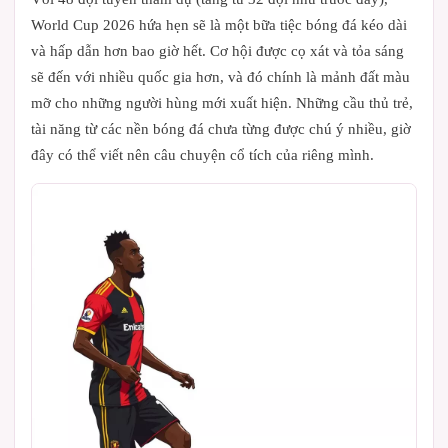
World Cup 2026 hứa hẹn sẽ là một bữa tiệc bóng đá kéo dài
và hấp dẫn hơn bao giờ hết. Cơ hội được cọ xát và tỏa sáng
sẽ đến với nhiều quốc gia hơn, và đó chính là mảnh đất màu
mỡ cho những người hùng mới xuất hiện. Những cầu thủ trẻ,
tài năng từ các nền bóng đá chưa từng được chú ý nhiều, giờ
đây có thể viết nên câu chuyện cổ tích của riêng mình.