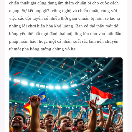
chiến thuật gia cũng đang âm thầm chuẩn bị cho cuộc cách
mạng. Sự kết hợp giữa công nghệ và chiến thuật, cùng với
việc các đội tuyển có nhiều thời gian chuẩn bị hơn, sẽ tạo ra
những lối chơi biến hóa khó lường. Bạn có thể thấy một đội
bóng yếu thế bất ngờ đánh bại một ông lớn nhờ vào một đấu
pháp hoàn hảo, hoặc một cá nhân xuất sắc làm nên chuyện
từ một pha bóng tưởng chừng vô hại.