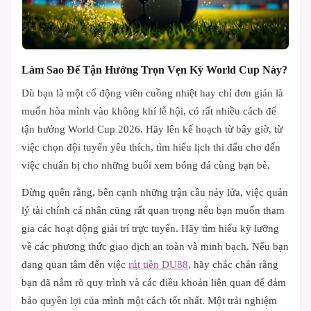
Làm Sao Để Tận Hưởng Trọn Vẹn Kỳ World Cup Này?
Dù bạn là một cổ động viên cuồng nhiệt hay chỉ đơn giản là
muốn hòa mình vào không khí lễ hội, có rất nhiều cách để
tận hưởng World Cup 2026. Hãy lên kế hoạch từ bây giờ, từ
việc chọn đội tuyển yêu thích, tìm hiểu lịch thi đấu cho đến
việc chuẩn bị cho những buổi xem bóng đá cùng bạn bè.
Đừng quên rằng, bên cạnh những trận cầu nảy lửa, việc quản
lý tài chính cá nhân cũng rất quan trọng nếu bạn muốn tham
gia các hoạt động giải trí trực tuyến. Hãy tìm hiểu kỹ lưỡng
về các phương thức giao dịch an toàn và minh bạch. Nếu bạn
đang quan tâm đến việc
rút tiền DU88
, hãy chắc chắn rằng
bạn đã nắm rõ quy trình và các điều khoản liên quan để đảm
bảo quyền lợi của mình một cách tốt nhất. Một trải nghiệm