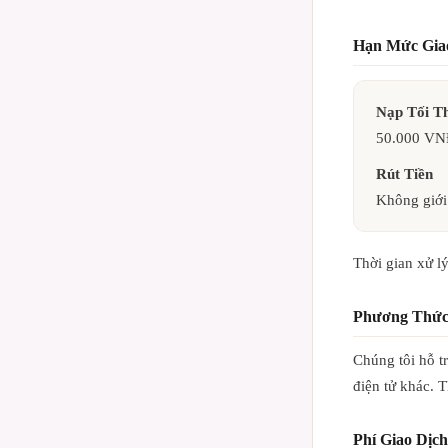
Hạn Mức Gia
Nạp Tối T
50.000 VN
Rút Tiền
Không giới 
Thời gian xử lý
Phương Thức
Chúng tôi hỗ 
điện tử khác. T
Phí Giao Dịch