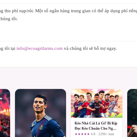
g thu phí nạp/rút. Một số ngân hàng trung gian có thể áp dụng phí riên
chúng tôi.
g tôi tại
info@ecoagrifarms.com
và chúng tôi sẽ hỗ trợ ngay.
Kèo Nhà Cái Là Gì? Bí Kíp
Đọc Kèo Chuẩn Cho Người
Mới Bắt Đầu
★★★★★
4.8 · 2296+ lượt