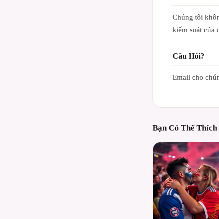
Chúng tôi khôn
kiểm soát của 
Câu Hỏi?
Email cho chún
Bạn Có Thể Thích