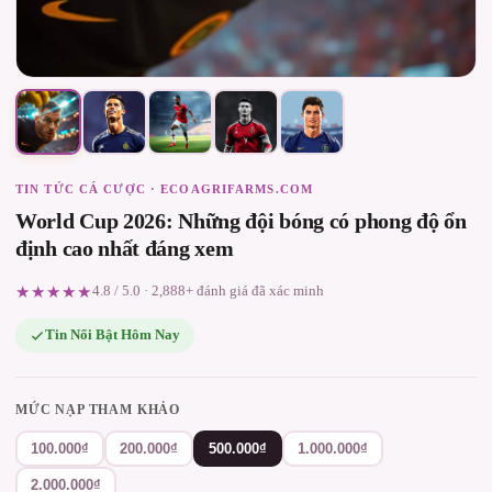
TIN TỨC CÁ CƯỢC · ECOAGRIFARMS.COM
World Cup 2026: Những đội bóng có phong độ ổn
định cao nhất đáng xem
★★★★★
4.8 / 5.0 · 2,888+ đánh giá đã xác minh
Tin Nổi Bật Hôm Nay
MỨC NẠP THAM KHẢO
100.000₫
200.000₫
500.000₫
1.000.000₫
2.000.000₫