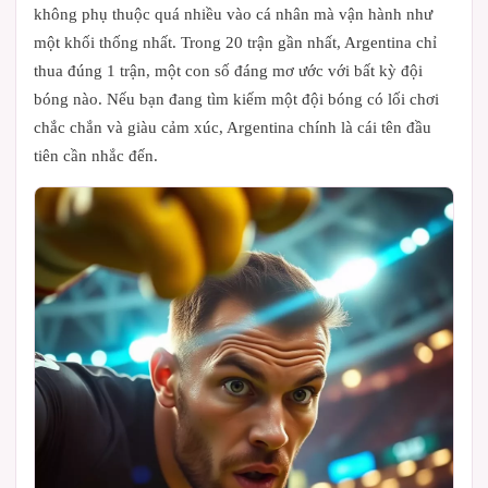
không phụ thuộc quá nhiều vào cá nhân mà vận hành như
một khối thống nhất. Trong 20 trận gần nhất, Argentina chỉ
thua đúng 1 trận, một con số đáng mơ ước với bất kỳ đội
bóng nào. Nếu bạn đang tìm kiếm một đội bóng có lối chơi
chắc chắn và giàu cảm xúc, Argentina chính là cái tên đầu
tiên cần nhắc đến.