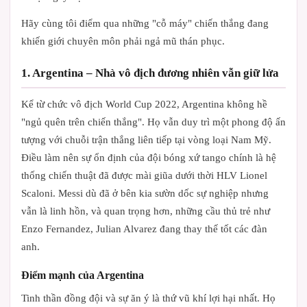
Hãy cùng tôi điểm qua những "cỗ máy" chiến thắng đang
khiến giới chuyên môn phải ngả mũ thán phục.
1. Argentina – Nhà vô địch đương nhiên vẫn giữ lửa
Kể từ chức vô địch World Cup 2022, Argentina không hề
"ngủ quên trên chiến thắng". Họ vẫn duy trì một phong độ ấn
tượng với chuỗi trận thắng liên tiếp tại vòng loại Nam Mỹ.
Điều làm nên sự ổn định của đội bóng xứ tango chính là hệ
thống chiến thuật đã được mài giũa dưới thời HLV Lionel
Scaloni. Messi dù đã ở bên kia sườn dốc sự nghiệp nhưng
vẫn là linh hồn, và quan trọng hơn, những cầu thủ trẻ như
Enzo Fernandez, Julian Alvarez đang thay thế tốt các đàn
anh.
Điểm mạnh của Argentina
Tinh thần đồng đội và sự ăn ý là thứ vũ khí lợi hại nhất. Họ