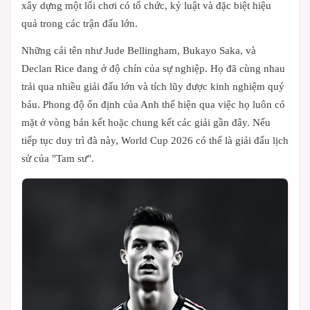
xây dựng một lối chơi có tổ chức, kỷ luật và đặc biệt hiệu
quả trong các trận đấu lớn.
Những cái tên như Jude Bellingham, Bukayo Saka, và
Declan Rice đang ở độ chín của sự nghiệp. Họ đã cùng nhau
trải qua nhiều giải đấu lớn và tích lũy được kinh nghiệm quý
báu. Phong độ ổn định của Anh thể hiện qua việc họ luôn có
mặt ở vòng bán kết hoặc chung kết các giải gần đây. Nếu
tiếp tục duy trì đà này, World Cup 2026 có thể là giải đấu lịch
sử của "Tam sư".