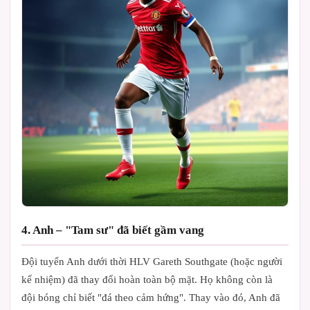
4. Anh – "Tam sư" đã biết gầm vang
Đội tuyển Anh dưới thời HLV Gareth Southgate (hoặc người
kế nhiệm) đã thay đổi hoàn toàn bộ mặt. Họ không còn là
đội bóng chỉ biết "đá theo cảm hứng". Thay vào đó, Anh đã