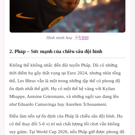
Hình minh hoạ:
VB88
2. Pháp – Sức mạnh của chiều sâu đội hình
Không thể không nhắc đến đội tuyển Pháp. Dù có những
thời điểm họ gây thất vọng tại Euro 2024, nhưng nhìn tổng
thể, Les Bleus vẫn là một trong những tập thể có phong độ
ổn định nhất thế giới. Họ có một thế hệ vàng với Kylian
Mbappe, Antoine Griezmann, và những ngôi sao đang lên
như Eduardo Camavinga hay Aurelien Tchouameni.
Điều làm nên sự ổn định của Pháp là chiều sâu đội hình. Họ
có thể thay đổi 5-6 vị trí mà chất lượng lối chơi vẫn không
suy giảm. Tại World Cup 2026, nếu Pháp giữ được phong độ