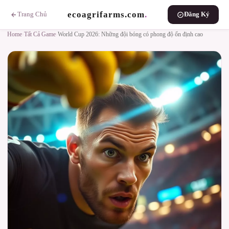
ecoagrifarms.com
.
Trang Chủ
Đăng Ký
Home
›
Tất Cả Game
›
World Cup 2026: Những đội bóng có phong độ ổn định cao