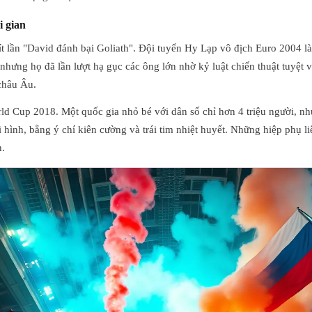
i gian
t lần "David đánh bại Goliath". Đội tuyển Hy Lạp vô địch Euro 2004 là
 nhưng họ đã lần lượt hạ gục các ông lớn nhờ kỷ luật chiến thuật tuyệt 
 châu Âu.
rld Cup 2018. Một quốc gia nhỏ bé với dân số chỉ hơn 4 triệu người, n
i hình, bằng ý chí kiên cường và trái tim nhiệt huyết. Những hiệp phụ l
h.