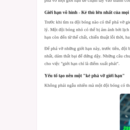
phá vỡ mọi giới hạn để chạm tay vào thành côn
Giới hạn vô hình - Kẻ thù lớn nhất của mọi
Trước khi tìm ra đội bóng nào có thể phá vỡ gi
lý. Một đội bóng nhỏ có thể bị ám ảnh bởi lịch 
hạn còn đến từ thể chất, chiến thuật lỗi thời, h
Để phá vỡ những giới hạn này, trước tiên, đội
nhất, dám thất bại để đứng dậy. Những câu ch
cho việc "giới hạn chỉ là điểm xuất phát".
Yếu tố tạo nên một "kẻ phá vỡ giới hạn"
Không phải ngẫu nhiên mà một đội bóng có thể 