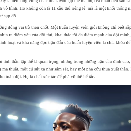
ây là nền tảng vững chắc nhất. Một tập thể mà mọi cá nhân đều sẵn sàn
nh vô hình. Họ không còn là 11 cầu thủ riêng lẻ, mà là một khối thống 
ư sụp đổ.
ng đóng vai trò then chốt. Một huấn luyện viên giỏi không chỉ biết sắp
hìn ra điểm yếu của đối thủ, khai thác tối đa điểm mạnh của đội mình,
ự linh hoạt và khả năng đọc trận đấu của huấn luyện viên là chìa khóa
 tinh thần tập thể là quan trọng, nhưng trong những trận cầu đỉnh cao,
ng ma thuật, một cú sút xa như sấm sét, hay một pha cứu thua xuất thầ
o toàn đội. Họ là chất xúc tác để phá vỡ thế bế tắc.