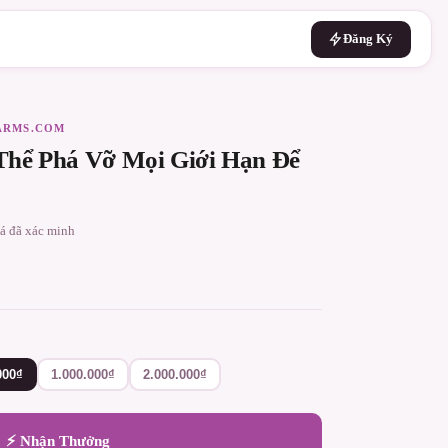
Đăng Ký
FARMS.COM
Thể Phá Vỡ Mọi Giới Hạn Để
iá đã xác minh
000₫
1.000.000₫
2.000.000₫
⚡ Nhận Thưởng