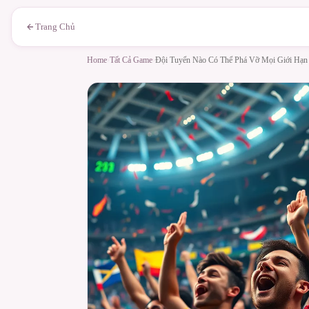
Trang Chủ
Home
›
Tất Cả Game
›
Đội Tuyển Nào Có Thể Phá Vỡ Mọi Giới Hạn