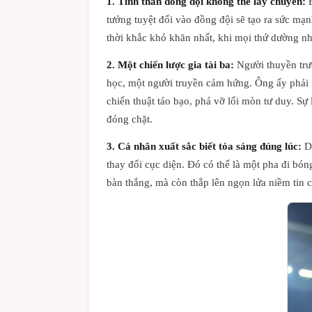
1. Tinh thần đồng đội không thể lay chuyển:
Đ
tưởng tuyệt đối vào đồng đội sẽ tạo ra sức mạ
thời khắc khó khăn nhất, khi mọi thứ dường nh
2. Một chiến lược gia tài ba:
Người thuyền trưở
học, một người truyền cảm hứng. Ông ấy phải n
chiến thuật táo bạo, phá vỡ lối mòn tư duy. S
đóng chặt.
3. Cá nhân xuất sắc biết tỏa sáng đúng lúc:
Dù
thay đổi cục diện. Đó có thể là một pha đi bó
bàn thắng, mà còn thắp lên ngọn lửa niềm tin ch