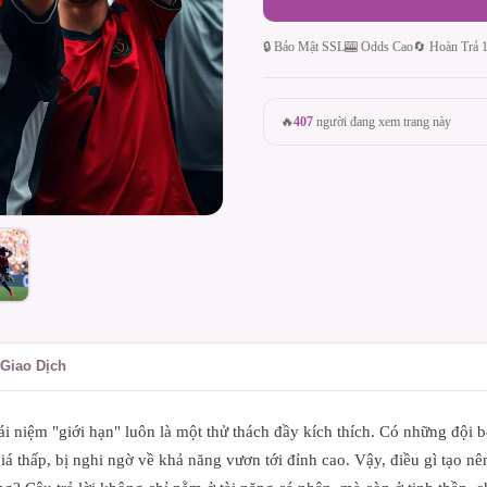
🔒 Bảo Mật SSL
🎰 Odds Cao
🔄 Hoàn Trả 
🔥
407
người đang xem trang này
Giao Dịch
khái niệm "giới hạn" luôn là một thử thách đầy kích thích. Có những đội 
á thấp, bị nghi ngờ về khả năng vươn tới đỉnh cao. Vậy, điều gì tạo nê