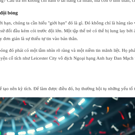
g? Câu trả lời không chỉ nằm ở tài năng cá nhân, mà còn ở tinh thần, 
 đội bóng
ới hạn, chúng ta cần hiểu "giới hạn" đó là gì. Đó không chỉ là hàng rào 
sử đối đầu kém cỏi trước đội lớn. Một tập thể trẻ có thể bị lung lay bở
ay đơn giản là sự thiếu tự tin vào bản thân.
 bóng đó phải có một tầm nhìn rõ ràng và một niềm tin mãnh liệt. Họ p
uyện cổ tích như Leicester City vô địch Ngoại hạng Anh hay Đan Mạch 
tạo nên kỳ tích. Để làm được điều đó, họ thường hội tụ những yếu tố t