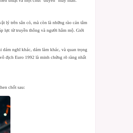
chiến thuật và một chút "duyên" may mắn.
vật lý trên sân cỏ, mà còn là những rào cản tâm
i áp lực từ truyền thông và người hâm mộ. Giới
hải dám nghĩ khác, dám làm khác, và quan trọng
vô địch Euro 1992 là minh chứng rõ ràng nhất
hen chốt sau: