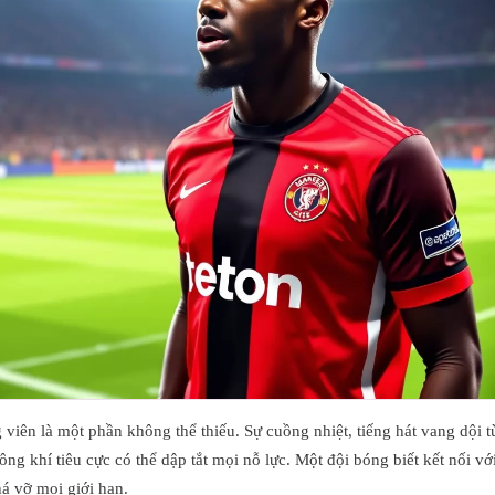
viên là một phần không thể thiếu. Sự cuồng nhiệt, tiếng hát vang dội t
ông khí tiêu cực có thể dập tắt mọi nỗ lực. Một đội bóng biết kết nối 
há vỡ mọi giới hạn.