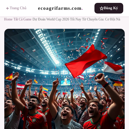
ecoagrifarms.com
.
Trang Chủ
Đăng Ký
Home
›
Tất Cả Game
›
Dự Đoán World Cup 2026 Tối Nay Từ Chuyên Gia: Cơ Hội Nà