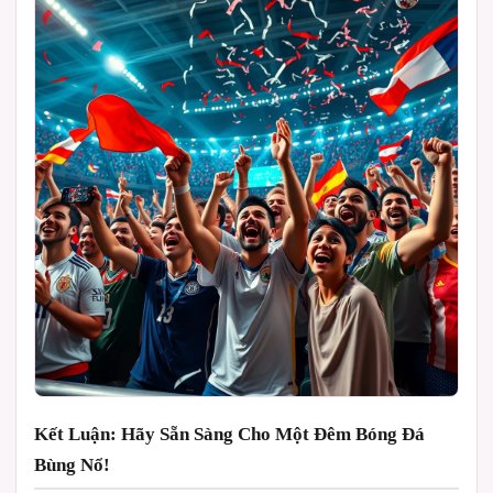
Kết Luận: Hãy Sẵn Sàng Cho Một Đêm Bóng Đá
Bùng Nổ!