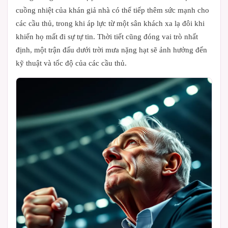
cuồng nhiệt của khán giả nhà có thể tiếp thêm sức mạnh cho
các cầu thủ, trong khi áp lực từ một sân khách xa lạ đôi khi
khiến họ mất đi sự tự tin. Thời tiết cũng đóng vai trò nhất
định, một trận đấu dưới trời mưa nặng hạt sẽ ảnh hưởng đến
kỹ thuật và tốc độ của các cầu thủ.