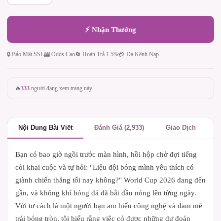
⚡ Nhận Thưởng
🔒 Bảo Mật SSL
🎰 Odds Cao
🔄 Hoàn Trả 1.5%
💳 Đa Kênh Nạp
🔥
333
người đang xem trang này
Nội Dung Bài Viết
Đánh Giá (2,933)
Giao Dịch
Bạn có bao giờ ngồi trước màn hình, hồi hộp chờ đợi tiếng
còi khai cuộc và tự hỏi: "Liệu đội bóng mình yêu thích có
giành chiến thắng tối nay không?" World Cup 2026 đang đến
gần, và không khí bóng đá đã bắt đầu nóng lên từng ngày.
Với tư cách là một người bạn am hiểu công nghệ và đam mê
trái bóng tròn, tôi hiểu rằng việc có được những dự đoán