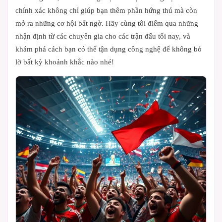
chính xác không chỉ giúp bạn thêm phần hứng thú mà còn
mở ra những cơ hội bất ngờ. Hãy cùng tôi điểm qua những
nhận định từ các chuyên gia cho các trận đấu tối nay, và
khám phá cách bạn có thể tận dụng công nghệ để không bỏ
lỡ bất kỳ khoảnh khắc nào nhé!