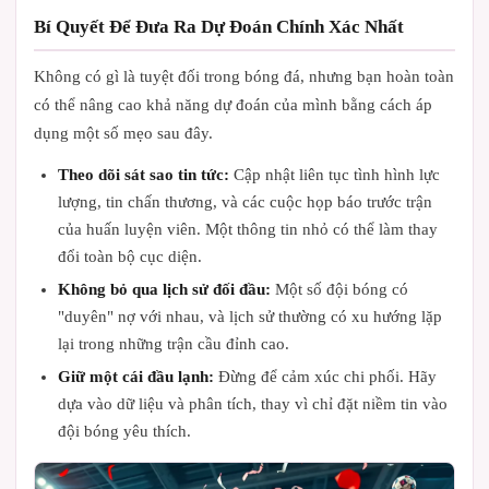
Bí Quyết Để Đưa Ra Dự Đoán Chính Xác Nhất
Không có gì là tuyệt đối trong bóng đá, nhưng bạn hoàn toàn
có thể nâng cao khả năng dự đoán của mình bằng cách áp
dụng một số mẹo sau đây.
Theo dõi sát sao tin tức:
Cập nhật liên tục tình hình lực
lượng, tin chấn thương, và các cuộc họp báo trước trận
của huấn luyện viên. Một thông tin nhỏ có thể làm thay
đổi toàn bộ cục diện.
Không bỏ qua lịch sử đối đầu:
Một số đội bóng có
"duyên" nợ với nhau, và lịch sử thường có xu hướng lặp
lại trong những trận cầu đỉnh cao.
Giữ một cái đầu lạnh:
Đừng để cảm xúc chi phối. Hãy
dựa vào dữ liệu và phân tích, thay vì chỉ đặt niềm tin vào
đội bóng yêu thích.