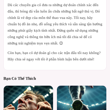
Dù các chuyên gia có đưa ra những dự đoán chính xác đến
đâu, thì bóng đá vẫn luôn ẩn chứa những bất ngờ thú vị. Đó
chính là vẻ đẹp của môn thể thao vua này. Tối nay, hãy
chuẩn bị đồ ăn nhẹ, đồ uống yêu thích và sẵn sàng tận hưởng
những phút giây kịch tính nhất. Đừng quên sử dụng những
công nghệ và thông tin hữu ích mà tôi đã chia sẻ để có
những trải nghiệm trọn vẹn nhất. 😉
Còn bạn, bạn có dự đoán gì cho các trận đấu tối nay không?
Hãy chia sẻ ngay với tôi ở phần bình luận bên dưới nhé!
Bạn Có Thể Thích