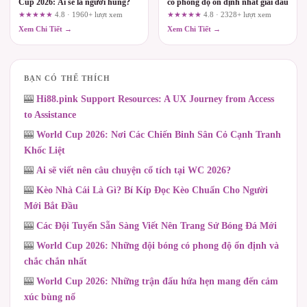
Cup 2026: Ai sẽ là người hùng?
có phong độ ổn định nhất giải đấu
★★★★★
4.8 · 1960+ lượt xem
★★★★★
4.8 · 2328+ lượt xem
Xem Chi Tiết →
Xem Chi Tiết →
BẠN CÓ THỂ THÍCH
🎰
Hi88.pink Support Resources: A UX Journey from Access
to Assistance
🎰
World Cup 2026: Nơi Các Chiến Binh Sân Cỏ Cạnh Tranh
Khốc Liệt
🎰
Ai sẽ viết nên câu chuyện cổ tích tại WC 2026?
🎰
Kèo Nhà Cái Là Gì? Bí Kíp Đọc Kèo Chuẩn Cho Người
Mới Bắt Đầu
🎰
Các Đội Tuyển Sẵn Sàng Viết Nên Trang Sử Bóng Đá Mới
🎰
World Cup 2026: Những đội bóng có phong độ ổn định và
chắc chắn nhất
🎰
World Cup 2026: Những trận đấu hứa hẹn mang đến cảm
xúc bùng nổ