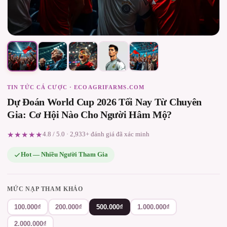
TIN TỨC CÁ CƯỢC · ECOAGRIFARMS.COM
Dự Đoán World Cup 2026 Tối Nay Từ Chuyên
Gia: Cơ Hội Nào Cho Người Hâm Mộ?
★★★★★
4.8 / 5.0 · 2,933+ đánh giá đã xác minh
Hot — Nhiều Người Tham Gia
MỨC NẠP THAM KHẢO
100.000₫
200.000₫
500.000₫
1.000.000₫
2.000.000₫