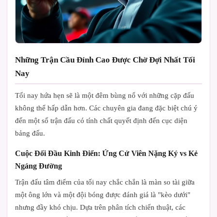
Những Trận Cầu Đỉnh Cao Được Chờ Đợi Nhất Tối
Nay
Tối nay hứa hẹn sẽ là một đêm bùng nổ với những cặp đấu
không thể hấp dẫn hơn. Các chuyên gia đang đặc biệt chú ý
đến một số trận đấu có tính chất quyết định đến cục diện
bảng đấu.
Cuộc Đối Đầu Kinh Điển: Ứng Cử Viên Nặng Ký vs Kẻ
Ngáng Đường
Trận đấu tâm điểm của tối nay chắc chắn là màn so tài giữa
một ông lớn và một đội bóng được đánh giá là "kèo dưới"
nhưng đầy khó chịu. Dựa trên phân tích chiến thuật, các