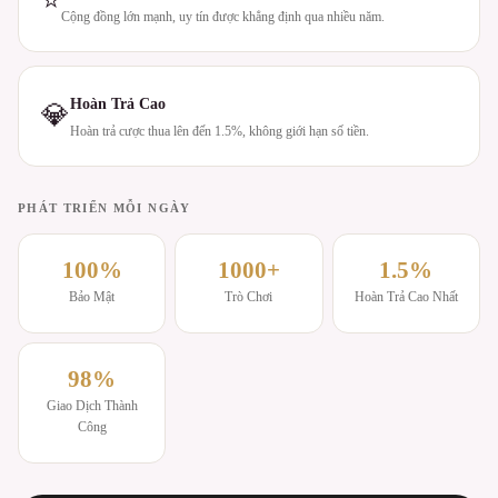
⭐
Cộng đồng lớn mạnh, uy tín được khẳng định qua nhiều năm.
Hoàn Trả Cao
💎
Hoàn trả cược thua lên đến 1.5%, không giới hạn số tiền.
PHÁT TRIỂN MỖI NGÀY
100%
1000+
1.5%
Bảo Mật
Trò Chơi
Hoàn Trả Cao Nhất
98%
Giao Dịch Thành
Công