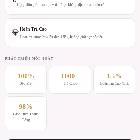
⭐
Cộng đồng lớn mạnh, uy tín được khẳng định qua nhiều năm.
Hoàn Trả Cao
💎
Hoàn trả cược thua lên đến 1.5%, không giới hạn số tiền.
PHÁT TRIỂN MỖI NGÀY
100%
1000+
1.5%
Bảo Mật
Trò Chơi
Hoàn Trả Cao Nhất
98%
Giao Dịch Thành
Công