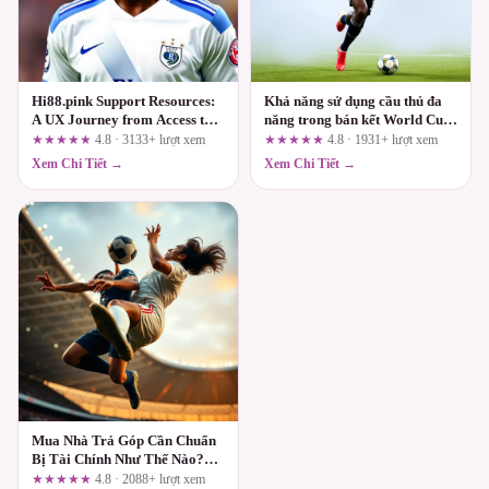
Hi88.pink Support Resources:
Khả năng sử dụng cầu thủ đa
A UX Journey from Access to
năng trong bán kết World Cup
Assistance
2026 qua gamebai.work
★★★★★
4.8 · 3133+ lượt xem
★★★★★
4.8 · 1931+ lượt xem
Xem Chi Tiết →
Xem Chi Tiết →
Mua Nhà Trả Góp Cần Chuẩn
Bị Tài Chính Như Thế Nào?
Cẩm Nang Từ A-Z Cho Người
★★★★★
4.8 · 2088+ lượt xem