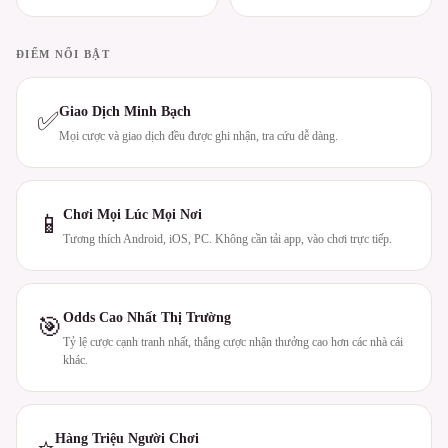
ĐIỂM NỔI BẬT
Giao Dịch Minh Bạch
✅
Mọi cược và giao dịch đều được ghi nhận, tra cứu dễ dàng.
Chơi Mọi Lúc Mọi Nơi
📱
Tương thích Android, iOS, PC. Không cần tải app, vào chơi trực tiếp.
Odds Cao Nhất Thị Trường
🎯
Tỷ lệ cược cạnh tranh nhất, thắng cược nhận thưởng cao hơn các nhà cái
khác.
Hàng Triệu Người Chơi