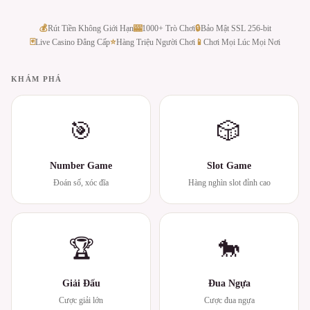
💰
Rút Tiền Không Giới Hạn
🎰
1000+ Trò Chơi
🔒
Bảo Mật SSL 256-bit
🃏
Live Casino Đẳng Cấp
⭐
Hàng Triệu Người Chơi
📱
Chơi Mọi Lúc Mọi Nơi
KHÁM PHÁ
🎯
🎲
Number Game
Slot Game
Đoán số, xóc đĩa
Hàng nghìn slot đỉnh cao
🏆
🐎
Giải Đấu
Đua Ngựa
Cược giải lớn
Cược đua ngựa