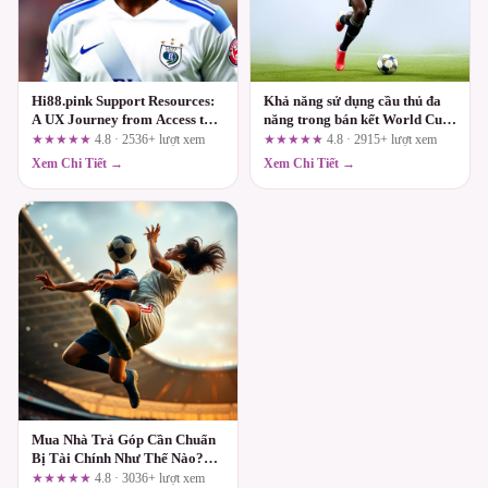
Hi88.pink Support Resources:
Khả năng sử dụng cầu thủ đa
A UX Journey from Access to
năng trong bán kết World Cup
Assistance
2026 qua gamebai.work
★★★★★
4.8 · 2536+ lượt xem
★★★★★
4.8 · 2915+ lượt xem
Xem Chi Tiết →
Xem Chi Tiết →
Mua Nhà Trả Góp Cần Chuẩn
Bị Tài Chính Như Thế Nào?
Cẩm Nang Từ A-Z Cho Người
★★★★★
4.8 · 3036+ lượt xem