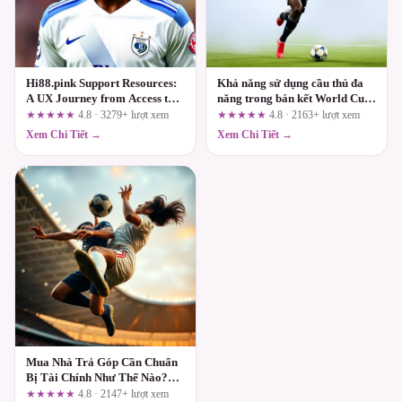
Hi88.pink Support Resources:
Khả năng sử dụng cầu thủ đa
A UX Journey from Access to
năng trong bán kết World Cup
Assistance
2026 qua gamebai.work
★★★★★
4.8 · 3279+ lượt xem
★★★★★
4.8 · 2163+ lượt xem
Xem Chi Tiết →
Xem Chi Tiết →
Mua Nhà Trả Góp Cần Chuẩn
Bị Tài Chính Như Thế Nào?
Cẩm Nang Từ A-Z Cho Người
★★★★★
4.8 · 2147+ lượt xem