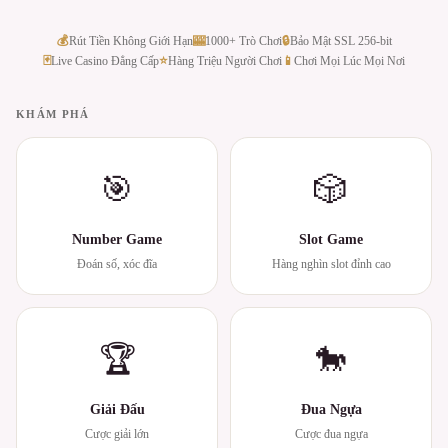
💰
Rút Tiền Không Giới Hạn
🎰
1000+ Trò Chơi
🔒
Bảo Mật SSL 256-bit
🃏
Live Casino Đẳng Cấp
⭐
Hàng Triệu Người Chơi
📱
Chơi Mọi Lúc Mọi Nơi
KHÁM PHÁ
🎯
🎲
Number Game
Slot Game
Đoán số, xóc đĩa
Hàng nghìn slot đỉnh cao
🏆
🐎
Giải Đấu
Đua Ngựa
Cược giải lớn
Cược đua ngựa