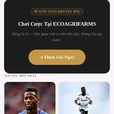
🌟 CUỐI TUẦN KHUYẾN MÃI
Chơi Cược Tại ECOAGRIFARMS
Đừng bỏ lỡ — Slot game mới ra mắt mỗi tuần, không cần nạp
trước.
Tham Gia Ngay
TIN TỨC MỚI NHẤT