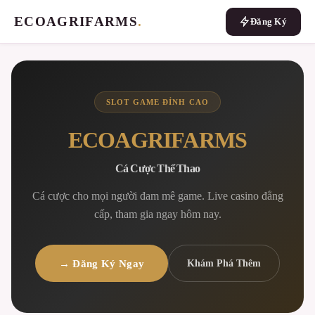
ECOAGRIFARMS
.
Đăng Ký
SLOT GAME ĐỈNH CAO
ECOAGRIFARMS
Cá Cược Thể Thao
Cá cược cho mọi người đam mê game. Live casino đẳng
cấp, tham gia ngay hôm nay.
→ Đăng Ký Ngay
Khám Phá Thêm