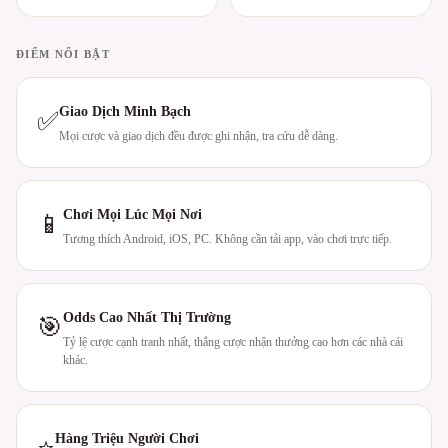
ĐIỂM NỔI BẬT
Giao Dịch Minh Bạch
✅
Mọi cược và giao dịch đều được ghi nhận, tra cứu dễ dàng.
Chơi Mọi Lúc Mọi Nơi
📱
Tương thích Android, iOS, PC. Không cần tải app, vào chơi trực tiếp.
Odds Cao Nhất Thị Trường
🎯
Tỷ lệ cược cạnh tranh nhất, thắng cược nhận thưởng cao hơn các nhà cái
khác.
Hàng Triệu Người Chơi