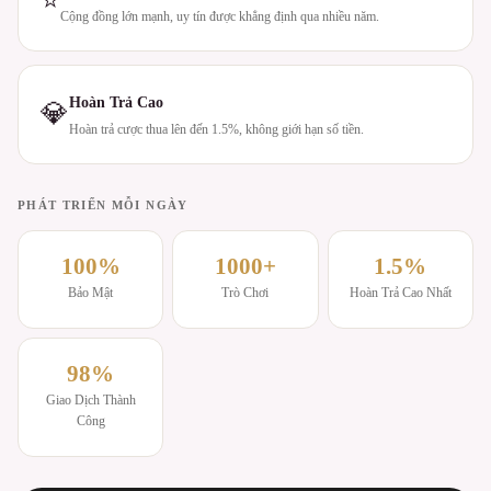
⭐
Cộng đồng lớn mạnh, uy tín được khẳng định qua nhiều năm.
Hoàn Trả Cao
💎
Hoàn trả cược thua lên đến 1.5%, không giới hạn số tiền.
PHÁT TRIỂN MỖI NGÀY
100%
1000+
1.5%
Bảo Mật
Trò Chơi
Hoàn Trả Cao Nhất
98%
Giao Dịch Thành
Công