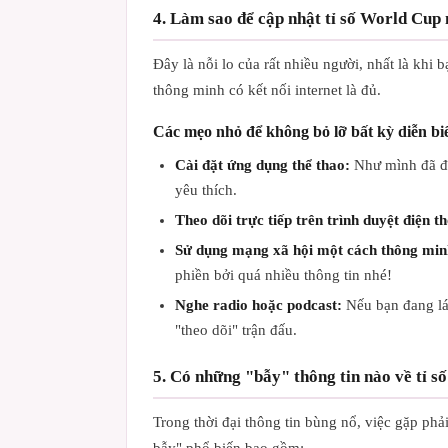
4. Làm sao để cập nhật tỉ số World Cup
Đây là nỗi lo của rất nhiều người, nhất là khi
thông minh có kết nối internet là đủ.
Các mẹo nhỏ để không bỏ lỡ bất kỳ diễn bi
Cài đặt ứng dụng thể thao:
Như mình đã đề
yêu thích.
Theo dõi trực tiếp trên trình duyệt điện th
Sử dụng mạng xã hội một cách thông min
phiền bởi quá nhiều thông tin nhé!
Nghe radio hoặc podcast:
Nếu bạn đang lái
"theo dõi" trận đấu.
5. Có những "bẫy" thông tin nào về tỉ s
Trong thời đại thông tin bùng nổ, việc gặp phải
bẫy" phổ biến bao gồm: