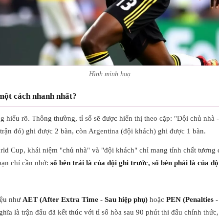
Hình minh hoạ
 một cách nhanh nhất?
 hiểu rõ. Thông thường, tỉ số sẽ được hiển thị theo cặp: "Đội chủ nhà 
 trận đó) ghi được 2 bàn, còn Argentina (đội khách) ghi được 1 bàn.
rld Cup, khái niệm "chủ nhà" và "đội khách" chỉ mang tính chất tương đ
bạn chỉ cần nhớ:
số bên trái là của đội ghi trước, số bên phải là của độ
hiệu như
AET (After Extra Time - Sau hiệp phụ)
hoặc
PEN (Penalties -
ĩa là trận đấu đã kết thúc với tỉ số hòa sau 90 phút thi đấu chính thức