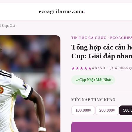
ecoagrifarms.com
.
ld Cup: Giả
TIN TỨC CÁ CƯỢC · ECOAGRI
Tổng hợp các câu hỏ
Cup: Giải đáp nhan
★★★★★
4.8 / 5.0 · 1,914+ đánh g
Cập Nhật Mới Nhất
MỨC NẠP THAM KHẢO
100.000₫
200.000₫
500.