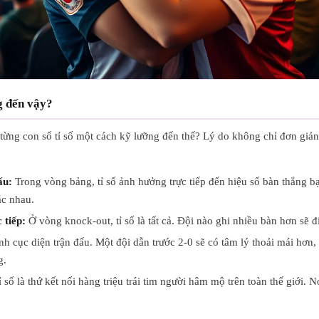
ng đến vậy?
i" từng con số tỉ số một cách kỹ lưỡng đến thế? Lý do không chỉ đơn giản
ấu:
Trong vòng bảng, tỉ số ảnh hưởng trực tiếp đến hiệu số bàn thắng bại
ác nhau.
 tiếp:
Ở vòng knock-out, tỉ số là tất cả. Đội nào ghi nhiều bàn hơn sẽ đi
h cục diện trận đấu. Một đội dẫn trước 2-0 sẽ có tâm lý thoải mái hơn, 
g.
 số là thứ kết nối hàng triệu trái tim người hâm mộ trên toàn thế giới. 