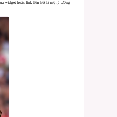
ua widget hoặc link liên kết là một ý tưởng