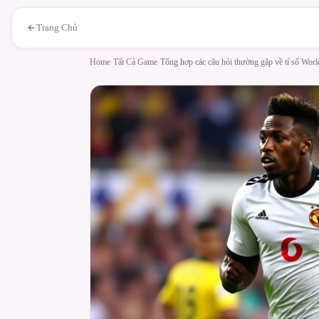
Trang Chủ
Home
›
Tất Cả Game
›
Tổng hợp các câu hỏi thường gặp về tỉ số Wor