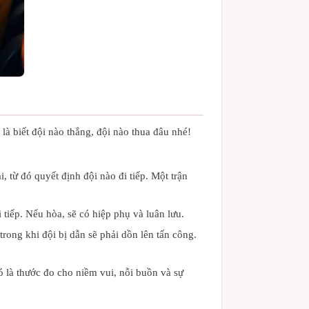
 là biết đội nào thắng, đội nào thua đâu nhé!
, từ đó quyết định đội nào đi tiếp. Một trận
 tiếp. Nếu hòa, sẽ có hiệp phụ và luân lưu.
trong khi đội bị dẫn sẽ phải dồn lên tấn công.
Nó là thước đo cho niềm vui, nỗi buồn và sự