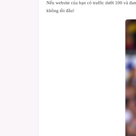
Nếu website của bạn có traffic dưới 100 và đan
không tồi đâu!