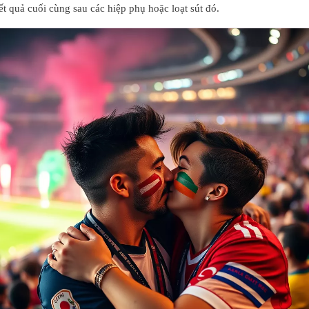
kết quả cuối cùng sau các hiệp phụ hoặc loạt sút đó.