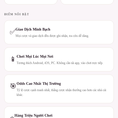
ĐIỂM NỔI BẬT
Giao Dịch Minh Bạch
✅
Mọi cược và giao dịch đều được ghi nhận, tra cứu dễ dàng.
Chơi Mọi Lúc Mọi Nơi
📱
Tương thích Android, iOS, PC. Không cần tải app, vào chơi trực tiếp.
Odds Cao Nhất Thị Trường
🎯
Tỷ lệ cược cạnh tranh nhất, thắng cược nhận thưởng cao hơn các nhà cái
khác.
Hàng Triệu Người Chơi