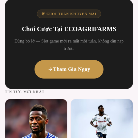
🌟 CUỐI TUẦN KHUYẾN MÃI
Chơi Cược Tại ECOAGRIFARMS
Đừng bỏ lỡ — Slot game mới ra mắt mỗi tuần, không cần nạp
trước.
Tham Gia Ngay
TIN TỨC MỚI NHẤT