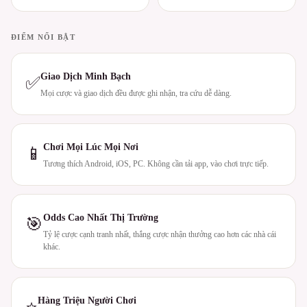
ĐIỂM NỔI BẬT
Giao Dịch Minh Bạch
✅
Mọi cược và giao dịch đều được ghi nhận, tra cứu dễ dàng.
Chơi Mọi Lúc Mọi Nơi
📱
Tương thích Android, iOS, PC. Không cần tải app, vào chơi trực tiếp.
Odds Cao Nhất Thị Trường
🎯
Tỷ lệ cược cạnh tranh nhất, thắng cược nhận thưởng cao hơn các nhà cái
khác.
Hàng Triệu Người Chơi