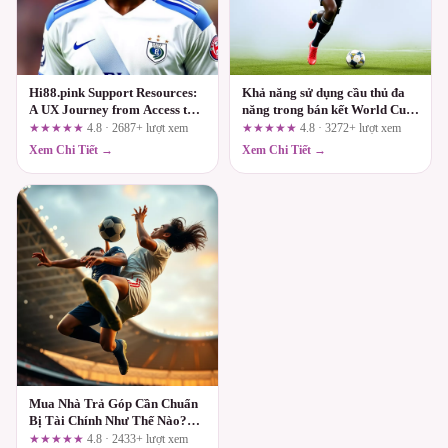
Hi88.pink Support Resources:
Khả năng sử dụng cầu thủ đa
A UX Journey from Access to
năng trong bán kết World Cup
Assistance
2026 qua gamebai.work
★★★★★
4.8 · 2687+ lượt xem
★★★★★
4.8 · 3272+ lượt xem
Xem Chi Tiết →
Xem Chi Tiết →
Mua Nhà Trả Góp Cần Chuẩn
Bị Tài Chính Như Thế Nào?
Cẩm Nang Từ A-Z Cho Người
★★★★★
4.8 · 2433+ lượt xem