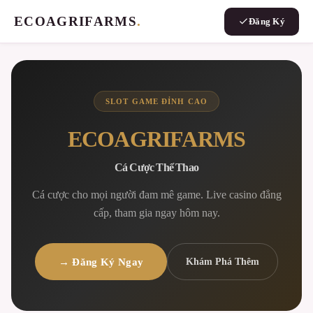
ECOAGRIFARMS
.
Đăng Ký
SLOT GAME ĐỈNH CAO
ECOAGRIFARMS
Cá Cược Thể Thao
Cá cược cho mọi người đam mê game. Live casino đẳng
cấp, tham gia ngay hôm nay.
→ Đăng Ký Ngay
Khám Phá Thêm