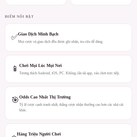
ĐIỂM NỔI BẬT
Giao Dịch Minh Bạch
✅
Mọi cược và giao dịch đều được ghi nhận, tra cứu dễ dàng.
Chơi Mọi Lúc Mọi Nơi
📱
Tương thích Android, iOS, PC. Không cần tải app, vào chơi trực tiếp.
Odds Cao Nhất Thị Trường
🎯
Tỷ lệ cược cạnh tranh nhất, thắng cược nhận thưởng cao hơn các nhà cái
khác.
Hàng Triệu Người Chơi