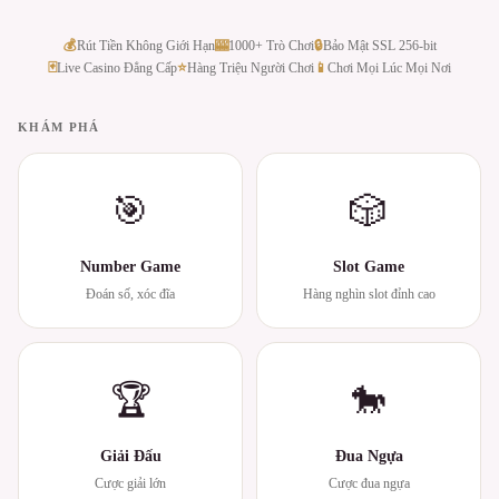
💰
Rút Tiền Không Giới Hạn
🎰
1000+ Trò Chơi
🔒
Bảo Mật SSL 256-bit
🃏
Live Casino Đẳng Cấp
⭐
Hàng Triệu Người Chơi
📱
Chơi Mọi Lúc Mọi Nơi
KHÁM PHÁ
🎯
🎲
Number Game
Slot Game
Đoán số, xóc đĩa
Hàng nghìn slot đỉnh cao
🏆
🐎
Giải Đấu
Đua Ngựa
Cược giải lớn
Cược đua ngựa