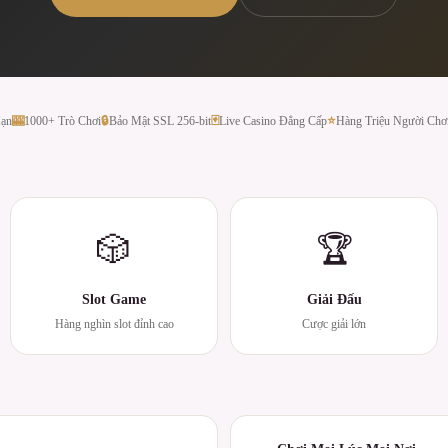
Hạn
🎰
1000+ Trò Chơi
🔒
Bảo Mật SSL 256-bit
🃏
Live Casino Đẳng Cấp
⭐
Hàng Triệu Người Chơ
🎲
🏆
Slot Game
Giải Đấu
Hàng nghìn slot đỉnh cao
Cược giải lớn