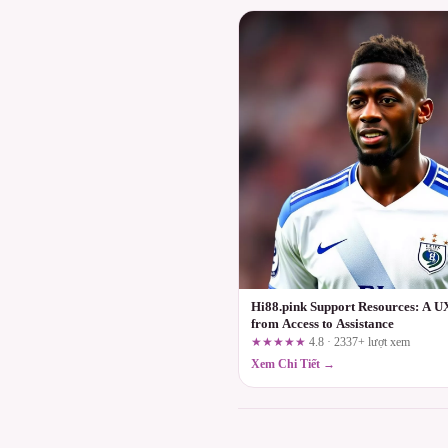
Hi88.pink Support Resources: A U
from Access to Assistance
★★★★★
4.8 · 2337+ lượt xem
Xem Chi Tiết →