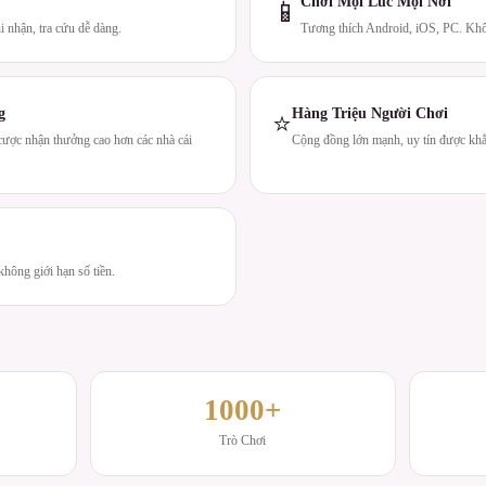
Chơi Mọi Lúc Mọi Nơi
📱
 nhận, tra cứu dễ dàng.
Tương thích Android, iOS, PC. Không
g
Hàng Triệu Người Chơi
⭐
 cược nhận thưởng cao hơn các nhà cái
Cộng đồng lớn mạnh, uy tín được khẳ
không giới hạn số tiền.
1000+
Trò Chơi