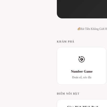
💰
Rút Tiền Không Giới 
KHÁM PHÁ
🎯
Number Game
Đoán số, xóc đĩa
ĐIỂM NỔI BẬT