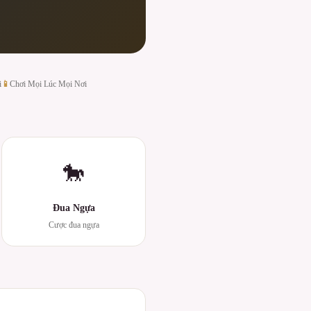
i
📱
Chơi Mọi Lúc Mọi Nơi
🐎
Đua Ngựa
Cược đua ngựa