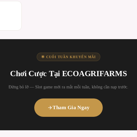
🌟 CUỐI TUẦN KHUYẾN MÃI
Chơi Cược Tại ECOAGRIFARMS
Đừng bỏ lỡ — Slot game mới ra mắt mỗi tuần, không cần nạp trước.
Tham Gia Ngay