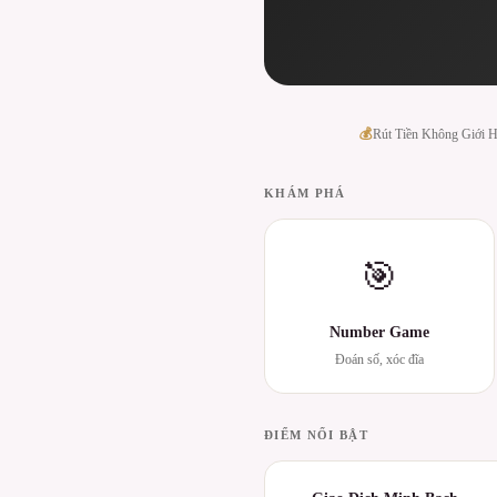
💰
Rút Tiền Không Giới 
KHÁM PHÁ
🎯
Number Game
Đoán số, xóc đĩa
ĐIỂM NỔI BẬT