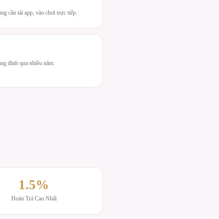
 cần tải app, vào chơi trực tiếp.
ng định qua nhiều năm.
1.5%
Hoàn Trả Cao Nhất