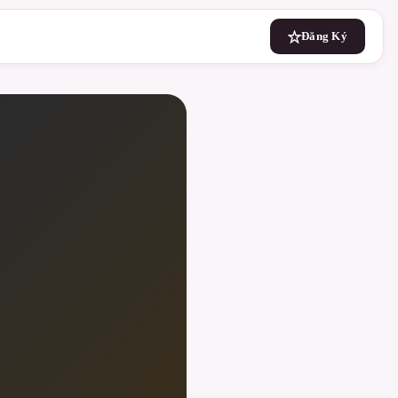
Đăng Ký