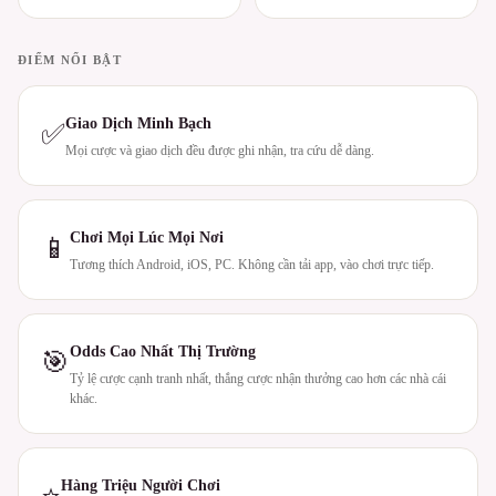
ĐIỂM NỔI BẬT
Giao Dịch Minh Bạch
✅
Mọi cược và giao dịch đều được ghi nhận, tra cứu dễ dàng.
Chơi Mọi Lúc Mọi Nơi
📱
Tương thích Android, iOS, PC. Không cần tải app, vào chơi trực tiếp.
Odds Cao Nhất Thị Trường
🎯
Tỷ lệ cược cạnh tranh nhất, thắng cược nhận thưởng cao hơn các nhà cái
khác.
Hàng Triệu Người Chơi