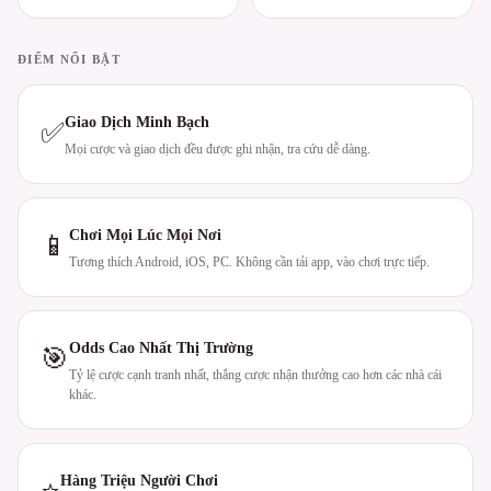
ĐIỂM NỔI BẬT
Giao Dịch Minh Bạch
✅
Mọi cược và giao dịch đều được ghi nhận, tra cứu dễ dàng.
Chơi Mọi Lúc Mọi Nơi
📱
Tương thích Android, iOS, PC. Không cần tải app, vào chơi trực tiếp.
Odds Cao Nhất Thị Trường
🎯
Tỷ lệ cược cạnh tranh nhất, thắng cược nhận thưởng cao hơn các nhà cái
khác.
Hàng Triệu Người Chơi