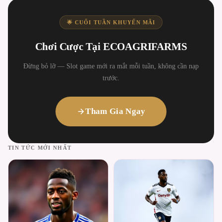
🌟 CUỐI TUẦN KHUYẾN MÃI
Chơi Cược Tại ECOAGRIFARMS
Đừng bỏ lỡ — Slot game mới ra mắt mỗi tuần, không cần nạp
trước.
Tham Gia Ngay
TIN TỨC MỚI NHẤT