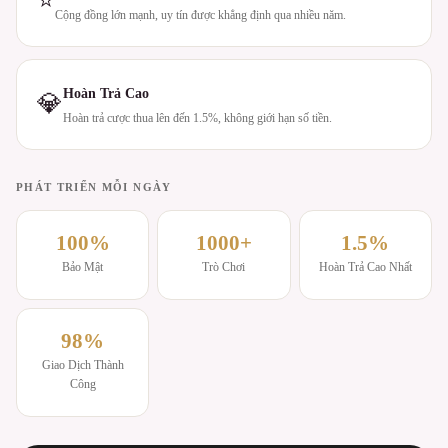
⭐
Cộng đồng lớn mạnh, uy tín được khẳng định qua nhiều năm.
Hoàn Trả Cao
💎
Hoàn trả cược thua lên đến 1.5%, không giới hạn số tiền.
PHÁT TRIỂN MỖI NGÀY
100%
1000+
1.5%
Bảo Mật
Trò Chơi
Hoàn Trả Cao Nhất
98%
Giao Dịch Thành
Công