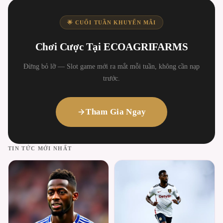
🌟 CUỐI TUẦN KHUYẾN MÃI
Chơi Cược Tại ECOAGRIFARMS
Đừng bỏ lỡ — Slot game mới ra mắt mỗi tuần, không cần nạp
trước.
Tham Gia Ngay
TIN TỨC MỚI NHẤT