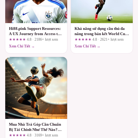
Hi88.pink Support Resources:
Khả năng sử dụng cầu thủ đa
A UX Journey from Access to
năng trong bán kết World Cup
Assistance
2026 qua gamebai.work
★★★★★
4.8 · 2186+ lượt xem
★★★★★
4.8 · 2621+ lượt xem
Xem Chi Tiết →
Xem Chi Tiết →
Mua Nhà Trả Góp Cần Chuẩn
Bị Tài Chính Như Thế Nào?
Cẩm Nang Từ A-Z Cho Người
★★★★★
4.8 · 3169+ lượt xem