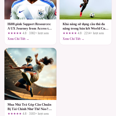
Hi88.pink Support Resources:
Khả năng sử dụng cầu thủ đa
A UX Journey from Access to
năng trong bán kết World Cup
Assistance
2026 qua gamebai.work
★★★★★
4.8 · 3382+ lượt xem
★★★★★
4.8 · 2214+ lượt xem
Xem Chi Tiết →
Xem Chi Tiết →
Mua Nhà Trả Góp Cần Chuẩn
Bị Tài Chính Như Thế Nào?
Cẩm Nang Từ A-Z Cho Người
★★★★★
4.8 · 3183+ lượt xem