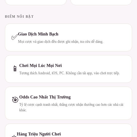
ĐIỂM NỔI BẬT
Giao Dịch Minh Bạch
✅
Mọi cược và giao dịch đều được ghi nhận, tra cứu dễ dàng.
Chơi Mọi Lúc Mọi Nơi
📱
Tương thích Android, iOS, PC. Không cần tải app, vào chơi trực tiếp.
Odds Cao Nhất Thị Trường
🎯
Tỷ lệ cược cạnh tranh nhất, thắng cược nhận thưởng cao hơn các nhà cái
khác.
Hàng Triệu Người Chơi