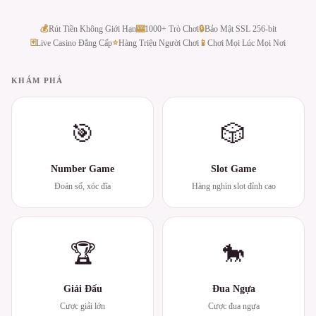
💰
Rút Tiền Không Giới Hạn
🎰
1000+ Trò Chơi
🔒
Bảo Mật SSL 256-bit
🃏
Live Casino Đẳng Cấp
⭐
Hàng Triệu Người Chơi
📱
Chơi Mọi Lúc Mọi Nơi
KHÁM PHÁ
🎯
🎲
Number Game
Slot Game
Đoán số, xóc đĩa
Hàng nghìn slot đỉnh cao
🏆
🐎
Giải Đấu
Đua Ngựa
Cược giải lớn
Cược đua ngựa