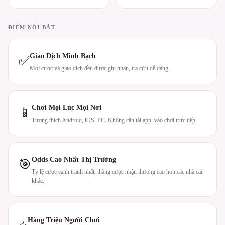
ĐIỂM NỔI BẬT
Giao Dịch Minh Bạch
✅
Mọi cược và giao dịch đều được ghi nhận, tra cứu dễ dàng.
Chơi Mọi Lúc Mọi Nơi
📱
Tương thích Android, iOS, PC. Không cần tải app, vào chơi trực tiếp.
Odds Cao Nhất Thị Trường
🎯
Tỷ lệ cược cạnh tranh nhất, thắng cược nhận thưởng cao hơn các nhà cái
khác.
Hàng Triệu Người Chơi