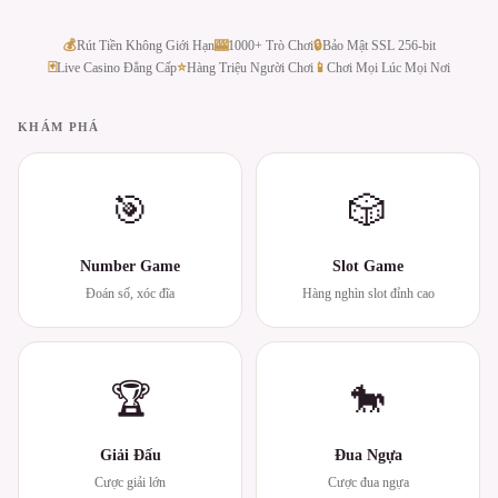
💰
Rút Tiền Không Giới Hạn
🎰
1000+ Trò Chơi
🔒
Bảo Mật SSL 256-bit
🃏
Live Casino Đẳng Cấp
⭐
Hàng Triệu Người Chơi
📱
Chơi Mọi Lúc Mọi Nơi
KHÁM PHÁ
🎯
🎲
Number Game
Slot Game
Đoán số, xóc đĩa
Hàng nghìn slot đỉnh cao
🏆
🐎
Giải Đấu
Đua Ngựa
Cược giải lớn
Cược đua ngựa