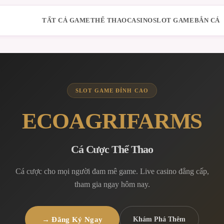
TẤT CẢ GAME
THỂ THAO
CASINO
SLOT GAME
BẮN CÁ
SLOT GAME ĐỈNH CAO
ECOAGRIFARMS
Cá Cược Thể Thao
Cá cược cho mọi người đam mê game. Live casino đẳng cấp,
tham gia ngay hôm nay.
→ Đăng Ký Ngay
Khám Phá Thêm