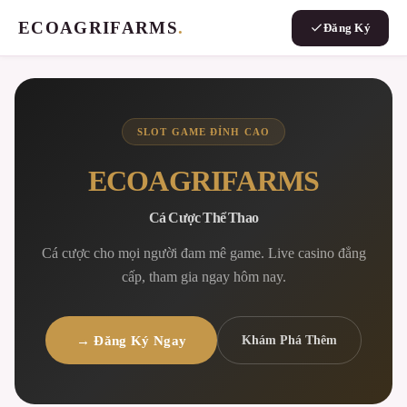
ECOAGRIFARMS
.
Đăng Ký
SLOT GAME ĐỈNH CAO
ECOAGRIFARMS
Cá Cược Thể Thao
Cá cược cho mọi người đam mê game. Live casino đẳng
cấp, tham gia ngay hôm nay.
→ Đăng Ký Ngay
Khám Phá Thêm