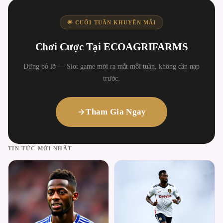
🌟 CUỐI TUẦN KHUYẾN MÃI
Chơi Cược Tại ECOAGRIFARMS
Đừng bỏ lỡ — Slot game mới ra mắt mỗi tuần, không cần nạp
trước.
Tham Gia Ngay
TIN TỨC MỚI NHẤT