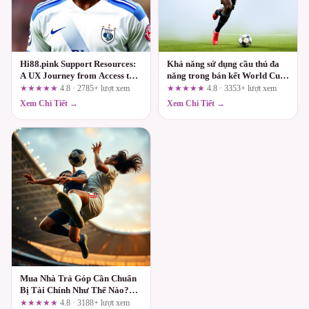
Hi88.pink Support Resources:
Khả năng sử dụng cầu thủ đa
A UX Journey from Access to
năng trong bán kết World Cup
Assistance
2026 qua gamebai.work
★★★★★
4.8 · 2785+ lượt xem
★★★★★
4.8 · 3353+ lượt xem
Xem Chi Tiết →
Xem Chi Tiết →
Mua Nhà Trả Góp Cần Chuẩn
Bị Tài Chính Như Thế Nào?
Cẩm Nang Từ A-Z Cho Người
★★★★★
4.8 · 3188+ lượt xem