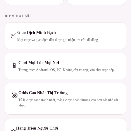
ĐIỂM NỔI BẬT
Giao Dịch Minh Bạch
✅
Mọi cược và giao dịch đều được ghi nhận, tra cứu dễ dàng.
Chơi Mọi Lúc Mọi Nơi
📱
Tương thích Android, iOS, PC. Không cần tải app, vào chơi trực tiếp.
Odds Cao Nhất Thị Trường
🎯
Tỷ lệ cược cạnh tranh nhất, thắng cược nhận thưởng cao hơn các nhà cái
khác.
Hàng Triệu Người Chơi