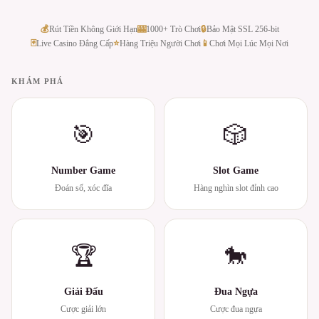
💰
Rút Tiền Không Giới Hạn
🎰
1000+ Trò Chơi
🔒
Bảo Mật SSL 256-bit
🃏
Live Casino Đẳng Cấp
⭐
Hàng Triệu Người Chơi
📱
Chơi Mọi Lúc Mọi Nơi
KHÁM PHÁ
🎯
🎲
Number Game
Slot Game
Đoán số, xóc đĩa
Hàng nghìn slot đỉnh cao
🏆
🐎
Giải Đấu
Đua Ngựa
Cược giải lớn
Cược đua ngựa