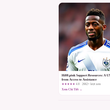
Hi88.pink Support Resources: A U
from Access to Assistance
★★★★★
4.8 · 2662+ lượt xem
Xem Chi Tiết →