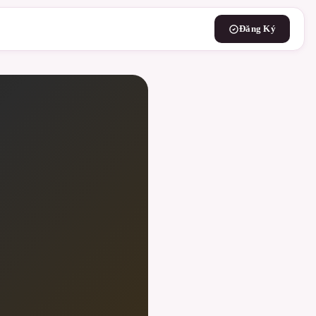
Đăng Ký