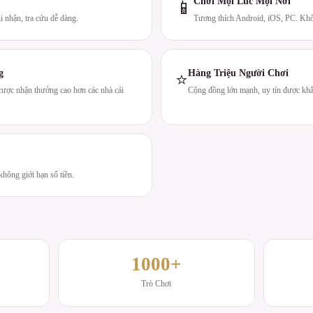
Chơi Mọi Lúc Mọi Nơi
📱
 nhận, tra cứu dễ dàng.
Tương thích Android, iOS, PC. Không
g
Hàng Triệu Người Chơi
⭐
 cược nhận thưởng cao hơn các nhà cái
Cộng đồng lớn mạnh, uy tín được khẳ
không giới hạn số tiền.
1000+
Trò Chơi