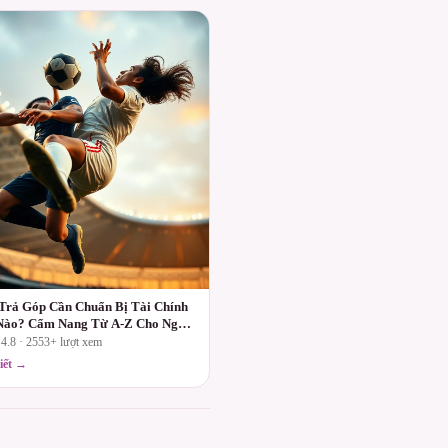
Trả Góp Cần Chuẩn Bị Tài Chính
Nào? Cẩm Nang Từ A-Z Cho Người
★
4.8 · 2553+ lượt xem
iết →