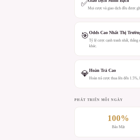
Giao Dịch Minh Bạch
✅
Mọi cược và giao dịch đều được ghi
Odds Cao Nhất Thị Trườn
🎯
Tỷ lệ cược cạnh tranh nhất, thắng
khác.
Hoàn Trả Cao
💎
Hoàn trả cược thua lên đến 1.5%, 
PHÁT TRIỂN MỖI NGÀY
100%
Bảo Mật