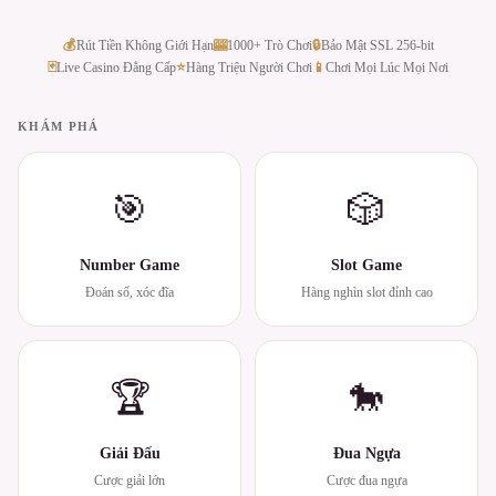
💰
Rút Tiền Không Giới Hạn
🎰
1000+ Trò Chơi
🔒
Bảo Mật SSL 256-bit
🃏
Live Casino Đẳng Cấp
⭐
Hàng Triệu Người Chơi
📱
Chơi Mọi Lúc Mọi Nơi
KHÁM PHÁ
🎯
🎲
Number Game
Slot Game
Đoán số, xóc đĩa
Hàng nghìn slot đỉnh cao
🏆
🐎
Giải Đấu
Đua Ngựa
Cược giải lớn
Cược đua ngựa