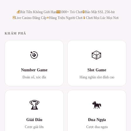
💰
Rút Tiền Không Giới Hạn
🎰
1000+ Trò Chơi
🔒
Bảo Mật SSL 256-bit
🃏
Live Casino Đẳng Cấp
⭐
Hàng Triệu Người Chơi
📱
Chơi Mọi Lúc Mọi Nơi
KHÁM PHÁ
🎯
🎲
Number Game
Slot Game
Đoán số, xóc đĩa
Hàng nghìn slot đỉnh cao
🏆
🐎
Giải Đấu
Đua Ngựa
Cược giải lớn
Cược đua ngựa