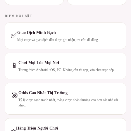
ĐIỂM NỔI BẬT
Giao Dịch Minh Bạch
✅
Mọi cược và giao dịch đều được ghi nhận, tra cứu dễ dàng.
Chơi Mọi Lúc Mọi Nơi
📱
Tương thích Android, iOS, PC. Không cần tải app, vào chơi trực tiếp.
Odds Cao Nhất Thị Trường
🎯
Tỷ lệ cược cạnh tranh nhất, thắng cược nhận thưởng cao hơn các nhà cái
khác.
Hàng Triệu Người Chơi