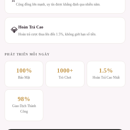
⭐
Cộng đồng lớn mạnh, uy tín được khẳng định qua nhiều năm.
Hoàn Trả Cao
💎
Hoàn trả cược thua lên đến 1.5%, không giới hạn số tiền.
PHÁT TRIỂN MỖI NGÀY
100%
1000+
1.5%
Bảo Mật
Trò Chơi
Hoàn Trả Cao Nhất
98%
Giao Dịch Thành
Công