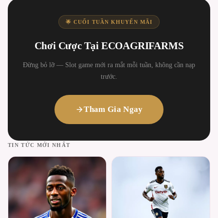
🌟 CUỐI TUẦN KHUYẾN MÃI
Chơi Cược Tại ECOAGRIFARMS
Đừng bỏ lỡ — Slot game mới ra mắt mỗi tuần, không cần nạp
trước.
Tham Gia Ngay
TIN TỨC MỚI NHẤT