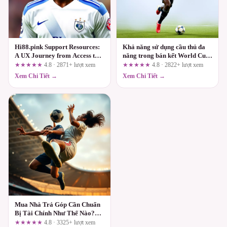
Hi88.pink Support Resources:
Khả năng sử dụng cầu thủ đa
A UX Journey from Access to
năng trong bán kết World Cup
Assistance
2026 qua gamebai.work
★★★★★
4.8 · 2871+ lượt xem
★★★★★
4.8 · 2822+ lượt xem
Xem Chi Tiết →
Xem Chi Tiết →
Mua Nhà Trả Góp Cần Chuẩn
Bị Tài Chính Như Thế Nào?
Cẩm Nang Từ A-Z Cho Người
★★★★★
4.8 · 3325+ lượt xem