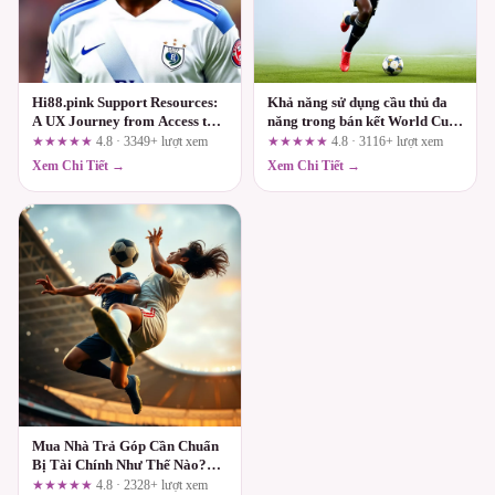
Hi88.pink Support Resources:
Khả năng sử dụng cầu thủ đa
A UX Journey from Access to
năng trong bán kết World Cup
Assistance
2026 qua gamebai.work
★★★★★
4.8 · 3349+ lượt xem
★★★★★
4.8 · 3116+ lượt xem
Xem Chi Tiết →
Xem Chi Tiết →
Mua Nhà Trả Góp Cần Chuẩn
Bị Tài Chính Như Thế Nào?
Cẩm Nang Từ A-Z Cho Người
★★★★★
4.8 · 2328+ lượt xem