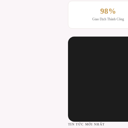
98%
Giao Dịch Thành Công
TIN TỨC MỚI NHẤT