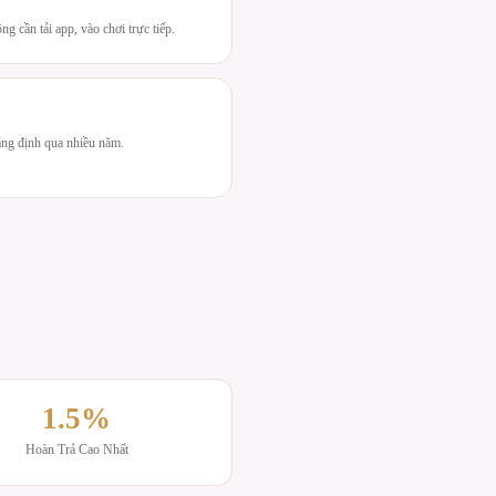
 cần tải app, vào chơi trực tiếp.
ng định qua nhiều năm.
1.5%
Hoàn Trả Cao Nhất