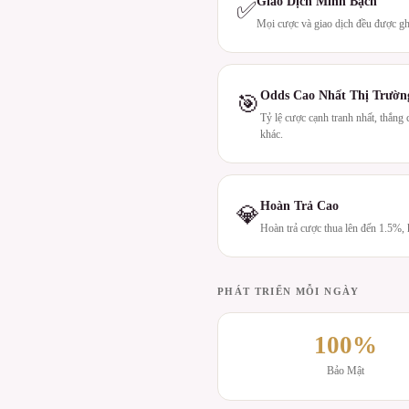
Giao Dịch Minh Bạch
✅
Mọi cược và giao dịch đều được ghi
Odds Cao Nhất Thị Trườn
🎯
Tỷ lệ cược cạnh tranh nhất, thắng
khác.
Hoàn Trả Cao
💎
Hoàn trả cược thua lên đến 1.5%, 
PHÁT TRIỂN MỖI NGÀY
100%
Bảo Mật