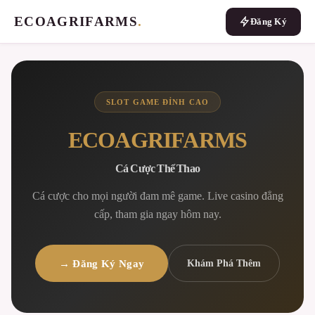
ECOAGRIFARMS
.
Đăng Ký
SLOT GAME ĐỈNH CAO
ECOAGRIFARMS
Cá Cược Thể Thao
Cá cược cho mọi người đam mê game. Live casino đẳng
cấp, tham gia ngay hôm nay.
→ Đăng Ký Ngay
Khám Phá Thêm