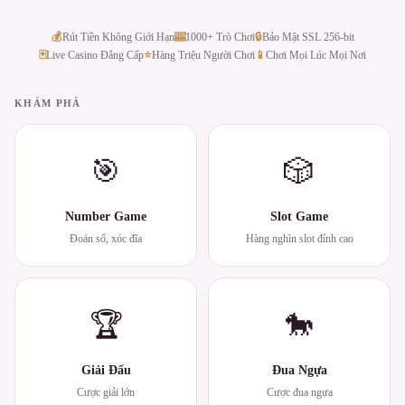
💰
Rút Tiền Không Giới Hạn
🎰
1000+ Trò Chơi
🔒
Bảo Mật SSL 256-bit
🃏
Live Casino Đẳng Cấp
⭐
Hàng Triệu Người Chơi
📱
Chơi Mọi Lúc Mọi Nơi
KHÁM PHÁ
🎯
🎲
Number Game
Slot Game
Đoán số, xóc đĩa
Hàng nghìn slot đỉnh cao
🏆
🐎
Giải Đấu
Đua Ngựa
Cược giải lớn
Cược đua ngựa