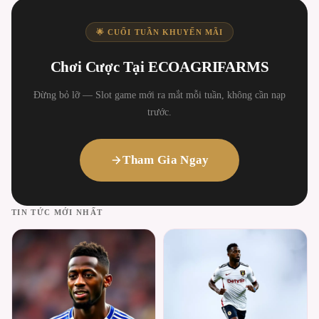
🌟 CUỐI TUẦN KHUYẾN MÃI
Chơi Cược Tại ECOAGRIFARMS
Đừng bỏ lỡ — Slot game mới ra mắt mỗi tuần, không cần nạp
trước.
Tham Gia Ngay
TIN TỨC MỚI NHẤT