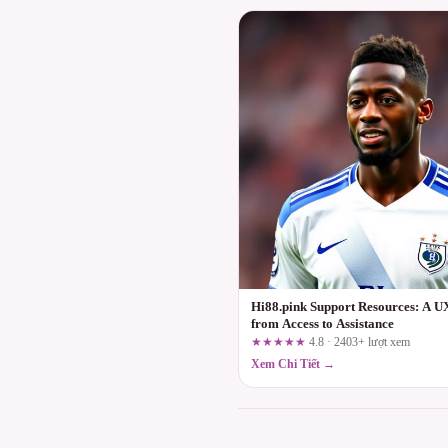
Hi88.pink Support Resources: A U
from Access to Assistance
★★★★★
4.8 · 2403+ lượt xem
Xem Chi Tiết →