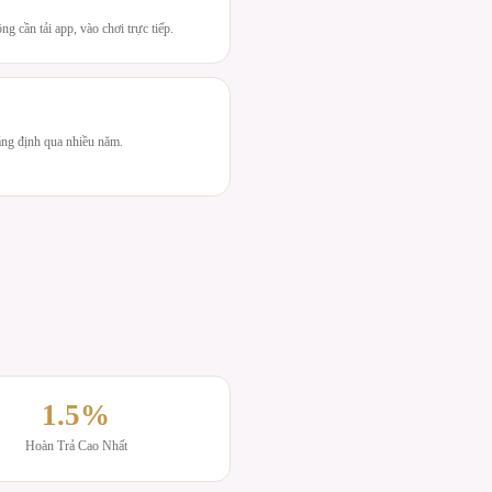
 cần tải app, vào chơi trực tiếp.
ng định qua nhiều năm.
1.5%
Hoàn Trả Cao Nhất