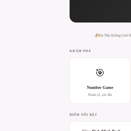
💰
Rút Tiền Không Giới 
KHÁM PHÁ
🎯
Number Game
Đoán số, xóc đĩa
ĐIỂM NỔI BẬT