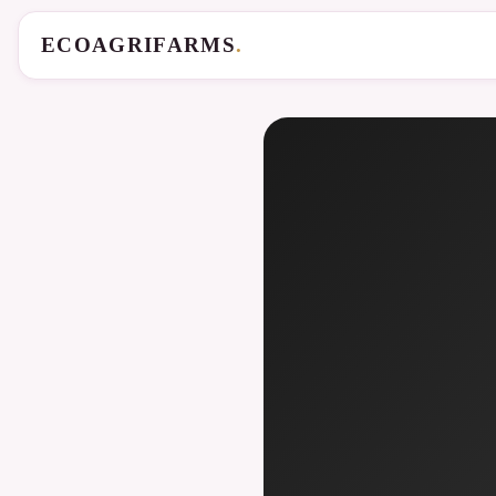
ECOAGRIFARMS
.