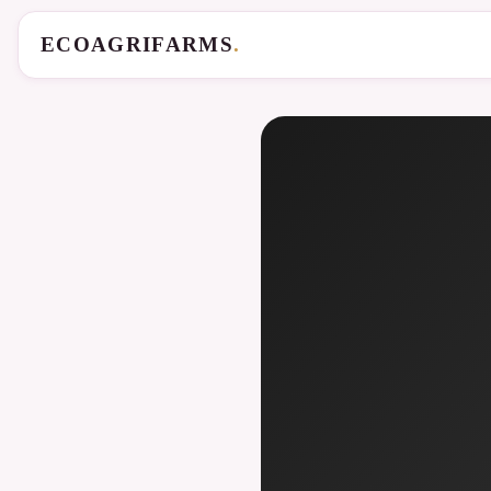
ECOAGRIFARMS
.