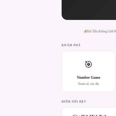
💰
Rút Tiền Không Giới 
KHÁM PHÁ
🎯
Number Game
Đoán số, xóc đĩa
ĐIỂM NỔI BẬT