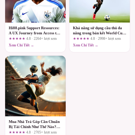
Hi88.pink Support Resources:
Khả năng sử dụng cầu thủ đa
A UX Journey from Access to
năng trong bán kết World Cup
Assistance
2026 qua gamebai.work
★★★★★
4.8 · 2264+ lượt xem
★★★★★
4.8 · 2998+ lượt xem
Xem Chi Tiết →
Xem Chi Tiết →
Mua Nhà Trả Góp Cần Chuẩn
Bị Tài Chính Như Thế Nào?
Cẩm Nang Từ A-Z Cho Người
★★★★★
4.8 · 2705+ lượt xem