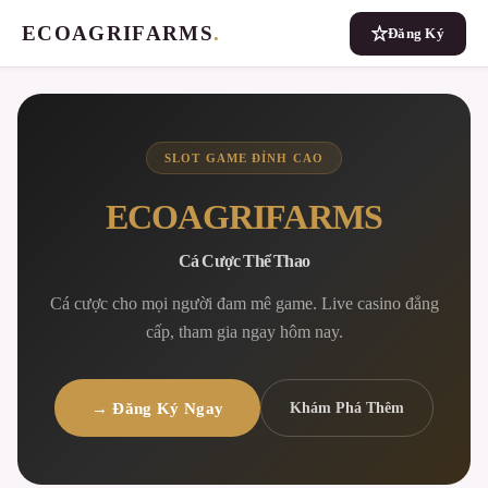
ECOAGRIFARMS
.
Đăng Ký
SLOT GAME ĐỈNH CAO
ECOAGRIFARMS
Cá Cược Thể Thao
Cá cược cho mọi người đam mê game. Live casino đẳng
cấp, tham gia ngay hôm nay.
→ Đăng Ký Ngay
Khám Phá Thêm