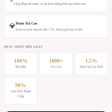
⭐
Cộng đồng lớn mạnh, uy tín được khẳng định qua nhiều năm.
Hoàn Trả Cao
💎
Hoàn trả cược thua lên đến 1.5%, không giới hạn số tiền.
PHÁT TRIỂN MỖI NGÀY
100%
1000+
1.5%
Bảo Mật
Trò Chơi
Hoàn Trả Cao Nhất
98%
Giao Dịch Thành
Công