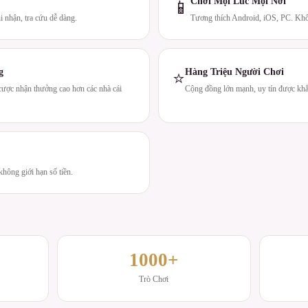
Chơi Mọi Lúc Mọi Nơi
📱
 nhận, tra cứu dễ dàng.
Tương thích Android, iOS, PC. Không
g
Hàng Triệu Người Chơi
⭐
 cược nhận thưởng cao hơn các nhà cái
Cộng đồng lớn mạnh, uy tín được khẳ
không giới hạn số tiền.
1000+
Trò Chơi