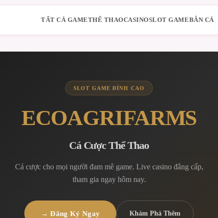
TẤT CẢ GAME
THỂ THAO
CASINO
SLOT GAME
BẮN CÁ
SLOT GAME ĐỈNH CAO
ECOAGRIFARMS
Cá Cược Thể Thao
Cá cược cho mọi người đam mê game. Live casino đẳng cấp,
tham gia ngay hôm nay.
→ Đăng Ký Ngay
Khám Phá Thêm