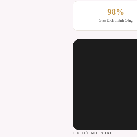
98%
Giao Dịch Thành Công
TIN TỨC MỚI NHẤT