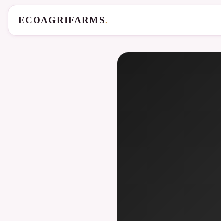
ECOAGRIFARMS
.