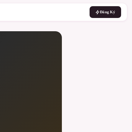
Đăng Ký