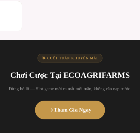
🌟 CUỐI TUẦN KHUYẾN MÃI
Chơi Cược Tại ECOAGRIFARMS
Đừng bỏ lỡ — Slot game mới ra mắt mỗi tuần, không cần nạp trước.
Tham Gia Ngay