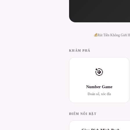
💰
Rút Tiền Không Giới 
KHÁM PHÁ
🎯
Number Game
Đoán số, xóc đĩa
ĐIỂM NỔI BẬT