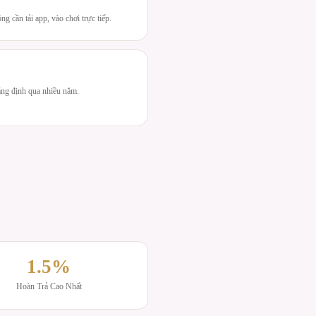
 cần tải app, vào chơi trực tiếp.
ng định qua nhiều năm.
1.5%
Hoàn Trả Cao Nhất