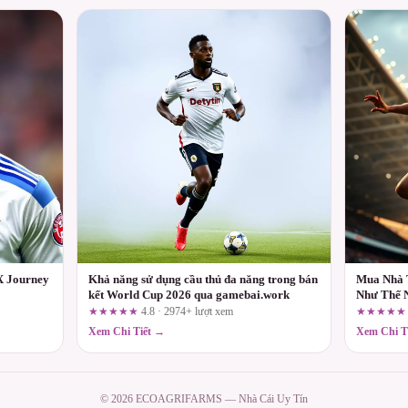
X Journey
Khả năng sử dụng cầu thủ đa năng trong bán
Mua Nhà 
kết World Cup 2026 qua gamebai.work
Như Thế 
Trẻ
★★★★★
4.8 · 2974+ lượt xem
★★★★
Xem Chi Tiết →
Xem Chi T
© 2026 ECOAGRIFARMS — Nhà Cái Uy Tín