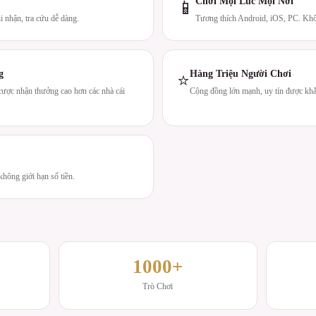
Chơi Mọi Lúc Mọi Nơi
📱
 nhận, tra cứu dễ dàng.
Tương thích Android, iOS, PC. Không
g
Hàng Triệu Người Chơi
⭐
 cược nhận thưởng cao hơn các nhà cái
Cộng đồng lớn mạnh, uy tín được khẳ
không giới hạn số tiền.
1000+
Trò Chơi