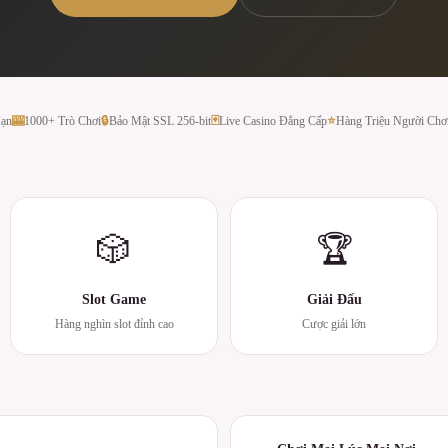
Hạn
🎰
1000+ Trò Chơi
🔒
Bảo Mật SSL 256-bit
🃏
Live Casino Đẳng Cấp
⭐
Hàng Triệu Người Chơ
🎲
🏆
Slot Game
Giải Đấu
Hàng nghìn slot đỉnh cao
Cược giải lớn