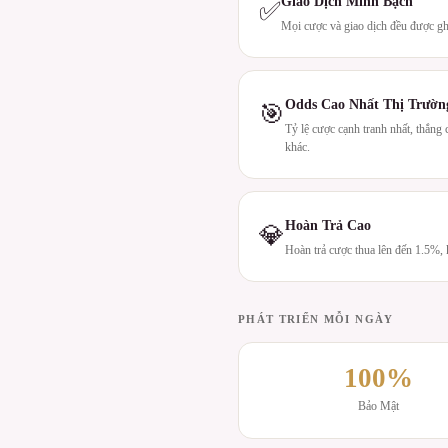
Giao Dịch Minh Bạch
✅
Mọi cược và giao dịch đều được ghi
Odds Cao Nhất Thị Trườn
🎯
Tỷ lệ cược cạnh tranh nhất, thắng
khác.
Hoàn Trả Cao
💎
Hoàn trả cược thua lên đến 1.5%, 
PHÁT TRIỂN MỖI NGÀY
100%
Bảo Mật