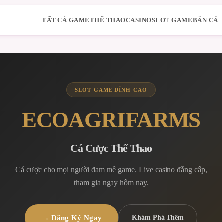
TẤT CẢ GAME
THỂ THAO
CASINO
SLOT GAME
BẮN CÁ
SLOT GAME ĐỈNH CAO
ECOAGRIFARMS
Cá Cược Thể Thao
Cá cược cho mọi người đam mê game. Live casino đẳng cấp,
tham gia ngay hôm nay.
→ Đăng Ký Ngay
Khám Phá Thêm