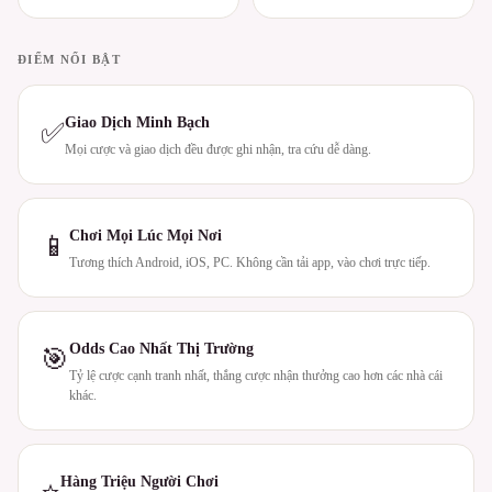
ĐIỂM NỔI BẬT
Giao Dịch Minh Bạch
✅
Mọi cược và giao dịch đều được ghi nhận, tra cứu dễ dàng.
Chơi Mọi Lúc Mọi Nơi
📱
Tương thích Android, iOS, PC. Không cần tải app, vào chơi trực tiếp.
Odds Cao Nhất Thị Trường
🎯
Tỷ lệ cược cạnh tranh nhất, thắng cược nhận thưởng cao hơn các nhà cái
khác.
Hàng Triệu Người Chơi