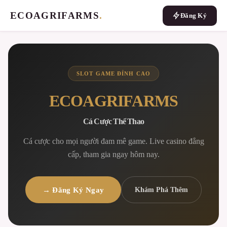
ECOAGRIFARMS
.
Đăng Ký
SLOT GAME ĐỈNH CAO
ECOAGRIFARMS
Cá Cược Thể Thao
Cá cược cho mọi người đam mê game. Live casino đẳng
cấp, tham gia ngay hôm nay.
→ Đăng Ký Ngay
Khám Phá Thêm