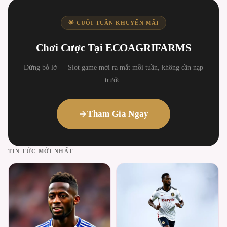
🌟 CUỐI TUẦN KHUYẾN MÃI
Chơi Cược Tại ECOAGRIFARMS
Đừng bỏ lỡ — Slot game mới ra mắt mỗi tuần, không cần nạp
trước.
Tham Gia Ngay
TIN TỨC MỚI NHẤT