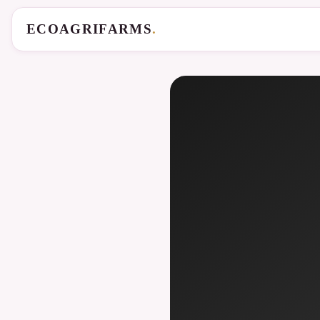
ECOAGRIFARMS
.