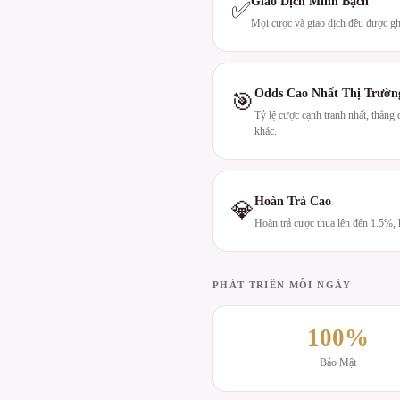
Giao Dịch Minh Bạch
✅
Mọi cược và giao dịch đều được ghi
Odds Cao Nhất Thị Trườn
🎯
Tỷ lệ cược cạnh tranh nhất, thắng
khác.
Hoàn Trả Cao
💎
Hoàn trả cược thua lên đến 1.5%, 
PHÁT TRIỂN MỖI NGÀY
100%
Bảo Mật