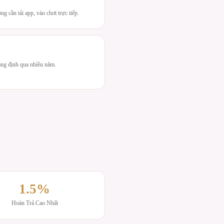
 cần tải app, vào chơi trực tiếp.
ng định qua nhiều năm.
1.5%
Hoàn Trả Cao Nhất