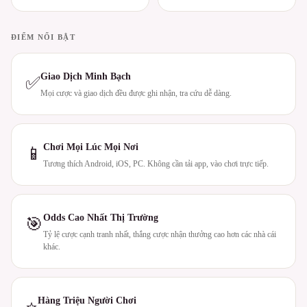
ĐIỂM NỔI BẬT
Giao Dịch Minh Bạch
✅
Mọi cược và giao dịch đều được ghi nhận, tra cứu dễ dàng.
Chơi Mọi Lúc Mọi Nơi
📱
Tương thích Android, iOS, PC. Không cần tải app, vào chơi trực tiếp.
Odds Cao Nhất Thị Trường
🎯
Tỷ lệ cược cạnh tranh nhất, thắng cược nhận thưởng cao hơn các nhà cái
khác.
Hàng Triệu Người Chơi