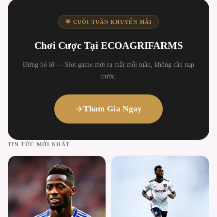
🌟 CUỐI TUẦN KHUYẾN MÃI
Chơi Cược Tại ECOAGRIFARMS
Đừng bỏ lỡ — Slot game mới ra mắt mỗi tuần, không cần nạp
trước.
Tham Gia Ngay
TIN TỨC MỚI NHẤT