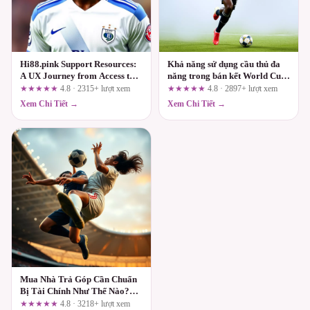
Hi88.pink Support Resources:
Khả năng sử dụng cầu thủ đa
A UX Journey from Access to
năng trong bán kết World Cup
Assistance
2026 qua gamebai.work
★★★★★
4.8 · 2315+ lượt xem
★★★★★
4.8 · 2897+ lượt xem
Xem Chi Tiết →
Xem Chi Tiết →
Mua Nhà Trả Góp Cần Chuẩn
Bị Tài Chính Như Thế Nào?
Cẩm Nang Từ A-Z Cho Người
★★★★★
4.8 · 3218+ lượt xem