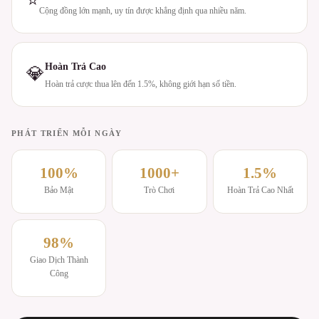
⭐
Cộng đồng lớn mạnh, uy tín được khẳng định qua nhiều năm.
Hoàn Trả Cao
💎
Hoàn trả cược thua lên đến 1.5%, không giới hạn số tiền.
PHÁT TRIỂN MỖI NGÀY
100%
1000+
1.5%
Bảo Mật
Trò Chơi
Hoàn Trả Cao Nhất
98%
Giao Dịch Thành
Công