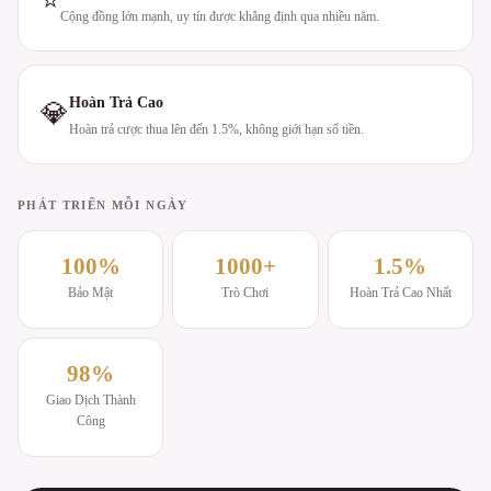
⭐
Cộng đồng lớn mạnh, uy tín được khẳng định qua nhiều năm.
Hoàn Trả Cao
💎
Hoàn trả cược thua lên đến 1.5%, không giới hạn số tiền.
PHÁT TRIỂN MỖI NGÀY
100%
1000+
1.5%
Bảo Mật
Trò Chơi
Hoàn Trả Cao Nhất
98%
Giao Dịch Thành
Công