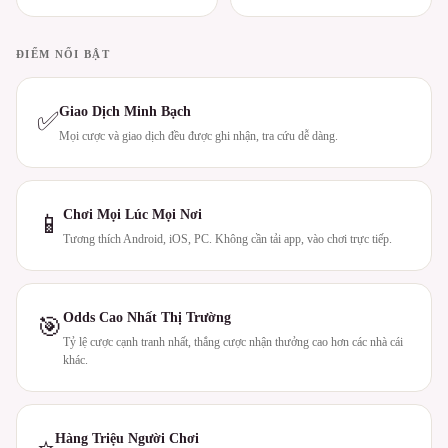
ĐIỂM NỔI BẬT
Giao Dịch Minh Bạch
✅
Mọi cược và giao dịch đều được ghi nhận, tra cứu dễ dàng.
Chơi Mọi Lúc Mọi Nơi
📱
Tương thích Android, iOS, PC. Không cần tải app, vào chơi trực tiếp.
Odds Cao Nhất Thị Trường
🎯
Tỷ lệ cược cạnh tranh nhất, thắng cược nhận thưởng cao hơn các nhà cái
khác.
Hàng Triệu Người Chơi