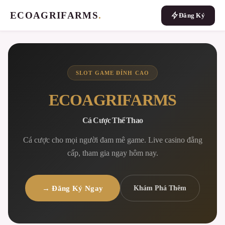
ECOAGRIFARMS
.
Đăng Ký
SLOT GAME ĐỈNH CAO
ECOAGRIFARMS
Cá Cược Thể Thao
Cá cược cho mọi người đam mê game. Live casino đẳng
cấp, tham gia ngay hôm nay.
→ Đăng Ký Ngay
Khám Phá Thêm