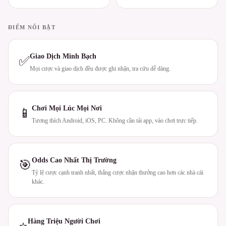
ĐIỂM NỔI BẬT
Giao Dịch Minh Bạch
✅
Mọi cược và giao dịch đều được ghi nhận, tra cứu dễ dàng.
Chơi Mọi Lúc Mọi Nơi
📱
Tương thích Android, iOS, PC. Không cần tải app, vào chơi trực tiếp.
Odds Cao Nhất Thị Trường
🎯
Tỷ lệ cược cạnh tranh nhất, thắng cược nhận thưởng cao hơn các nhà cái
khác.
Hàng Triệu Người Chơi