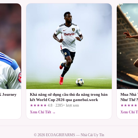
X Journey
Khả năng sử dụng cầu thủ đa năng trong bán
Mua Nhà 
kết World Cup 2026 qua gamebai.work
Như Thế 
Trẻ
★★★★★
4.8 · 2285+ lượt xem
★★★★
Xem Chi Tiết →
Xem Chi T
© 2026 ECOAGRIFARMS — Nhà Cái Uy Tín