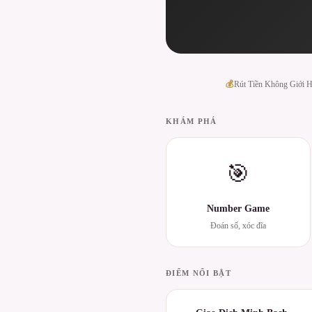
💰
Rút Tiền Không Giới 
KHÁM PHÁ
🎯
Number Game
Đoán số, xóc đĩa
ĐIỂM NỔI BẬT