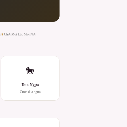
i
📱
Chơi Mọi Lúc Mọi Nơi
🐎
Đua Ngựa
Cược đua ngựa