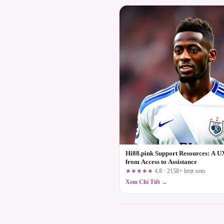
Hi88.pink Support Resources: A U
from Access to Assistance
★★★★★
4.8 · 2158+ lượt xem
Xem Chi Tiết →