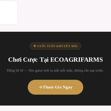
🌟 CUỐI TUẦN KHUYẾN MÃI
Chơi Cược Tại ECOAGRIFARMS
Đừng bỏ lỡ — Slot game mới ra mắt mỗi tuần, không cần nạp trước.
Tham Gia Ngay