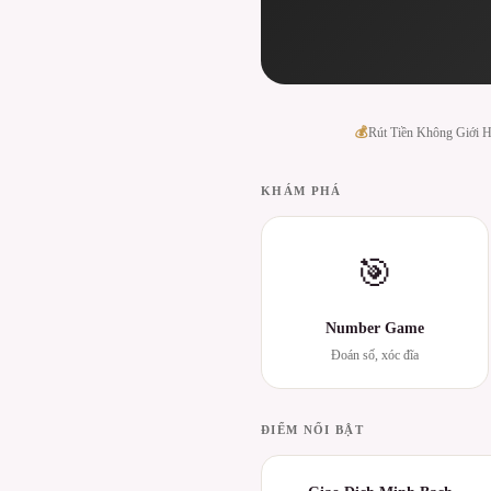
💰
Rút Tiền Không Giới 
KHÁM PHÁ
🎯
Number Game
Đoán số, xóc đĩa
ĐIỂM NỔI BẬT