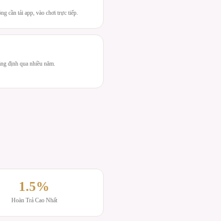
 cần tải app, vào chơi trực tiếp.
ng định qua nhiều năm.
1.5%
Hoàn Trả Cao Nhất