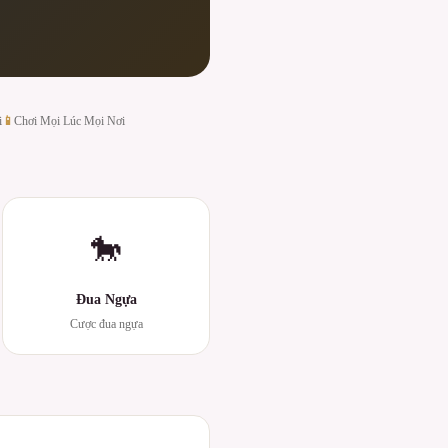
i
📱
Chơi Mọi Lúc Mọi Nơi
🐎
Đua Ngựa
Cược đua ngựa