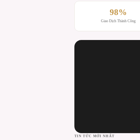
98%
Giao Dịch Thành Công
TIN TỨC MỚI NHẤT