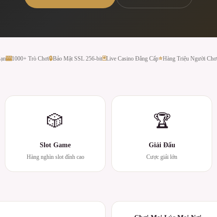
Hạn
🎰
1000+ Trò Chơi
🔒
Bảo Mật SSL 256-bit
🃏
Live Casino Đẳng Cấp
⭐
Hàng Triệu Người Chơ
🎲
🏆
Slot Game
Giải Đấu
Hàng nghìn slot đỉnh cao
Cược giải lớn