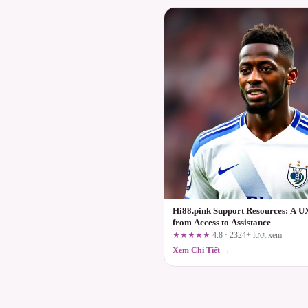
Hi88.pink Support Resources: A U
from Access to Assistance
★★★★★
4.8 · 2324+ lượt xem
Xem Chi Tiết →