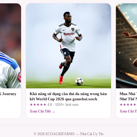
X Journey
Khả năng sử dụng cầu thủ đa năng trong bán
Mua Nhà 
kết World Cup 2026 qua gamebai.work
Như Thế 
Trẻ
★★★★★
4.8 · 1810+ lượt xem
★★★★
Xem Chi Tiết →
Xem Chi T
© 2026 ECOAGRIFARMS — Nhà Cái Uy Tín